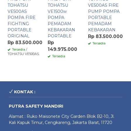
TOHATSU
TOHATSU
VE500AS FIRE
VE500AS
VE1500w
PUMP POMPA
POMPA FIRE
POMPA
PORTABLE
FIGHTING
PEMADAM
PEMADAM
PORTABLE
KEBAKARAN
KEBAKARAN
ORIGINAL
PORTABLE
Rp 83.500.000
Rp 83.500.000
Rp
Tersedia
149.975.000
Tersedia
/
TOHATSU VE500AS
Tersedia
KONTAK :
PUTRA SAFETY MANDIRI
Alamat : Ruko Maisonete City Garden Blok B2-10, Jl.
Kali Kapuk Timur, Cengkareng, Jakarta Barat, 11720