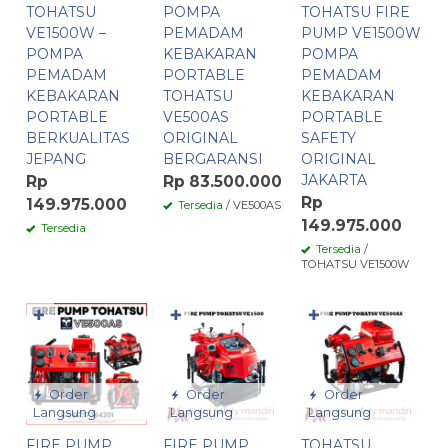
TOHATSU
POMPA
TOHATSU FIRE
VE1500W –
PEMADAM
PUMP VE1500W
POMPA
KEBAKARAN
POMPA
PEMADAM
PORTABLE
PEMADAM
KEBAKARAN
TOHATSU
KEBAKARAN
PORTABLE
VE500AS
PORTABLE
BERKUALITAS
ORIGINAL
SAFETY
JEPANG
BERGARANSI
ORIGINAL
JAKARTA
Rp
Rp 83.500.000
Rp
149.975.000
Tersedia
/ VE500AS
149.975.000
Tersedia
Tersedia
/
TOHATSU VE1500W
✚
✚
✚
Order
Order
Order
Langsung
Langsung
Langsung
FIRE PUMP
FIRE PUMP
TOHATSU