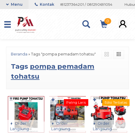
atau Whatsapp 082133767508 / 081237364201 / 081290691054
Menu
Kontak
Hubung
0
Beranda
»
Tags "pompa pemadam tohatsu"
Tags
pompa pemadam
tohatsu
✚
✚
Paling Laris
Edisi Terbatas
Order
Order
Order
Langsung
Langsung
Langsung