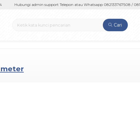
Hubungi admin support Telepon atau Whatsapp 082133767508 / 0812
Cari
6 meter