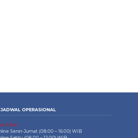
JADWAL OPERASIONAL
ive Chat
line Senin-Jumat (08:00 – 16:00) WIB
line Sabtu (08.00 – 12.00) WIB