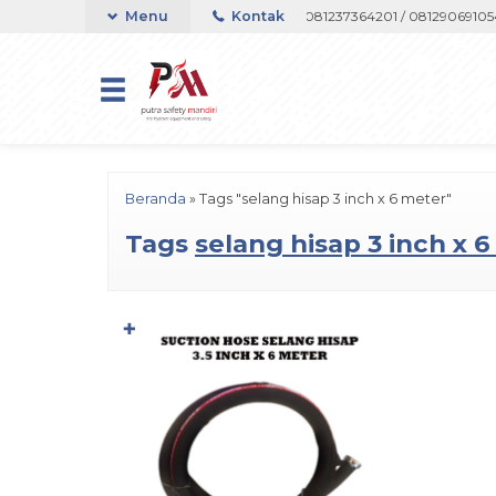
ort Telepon atau Whatsapp 082133767508 / 081237364201 / 081290691054
Menu
Kontak
Beranda
»
Tags "selang hisap 3 inch x 6 meter"
Tags
selang hisap 3 inch x 
✚