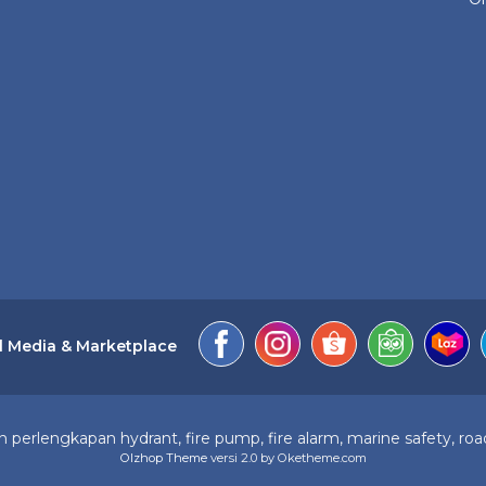
l Media & Marketplace
perlengkapan hydrant, fire pump, fire alarm, marine safety, road
Olzhop Theme
versi 2.0 by Oketheme.com