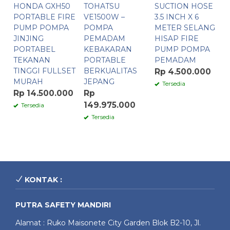
HONDA GXH50
TOHATSU
SUCTION HOSE
PORTABLE FIRE
VE1500W –
3.5 INCH X 6
PUMP POMPA
POMPA
METER SELANG
JINJING
PEMADAM
HISAP FIRE
PORTABEL
KEBAKARAN
PUMP POMPA
TEKANAN
PORTABLE
PEMADAM
TINGGI FULLSET
BERKUALITAS
Rp 4.500.000
MURAH
JEPANG
Tersedia
Rp 14.500.000
Rp
149.975.000
Tersedia
Tersedia
KONTAK :
PUTRA SAFETY MANDIRI
Alamat : Ruko Maisonete City Garden Blok B2-10, Jl.