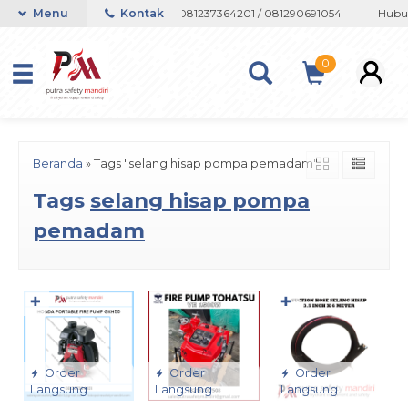
 atau Whatsapp 082133767508 / 081237364201 / 081290691054
Menu
Kontak
Hubun
0
Beranda
»
Tags "selang hisap pompa pemadam"
Tags
selang hisap pompa
pemadam
✚
✚
Order
Order
Order
Langsung
Langsung
Langsung