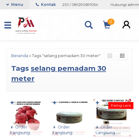
tsapp 082133767508 / 081237364201 / 081290691054
Menu
Kontak
Hubungi admin s
0
Beranda
»
Tags "selang pemadam 30 meter"
Tags
selang pemadam 30
meter
✚
✚
✚
Paling Laris
Order
Order
Order
Langsung
Langsung
Langsung