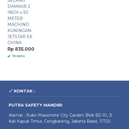
SELANG
DAMKAR 2
INCH x 30
METER
MACHINO
KUNINGAN
JETSTAR EX
CHINA
Rp 835.000
Tersedia
KONTAK :
PUTRA SAFETY MANDIRI
Alamat : Ruko Maisonete City Garden Blok B2-10, Jl.
Kali Kapuk Timur, Cengkareng, Jakarta Barat, 11720