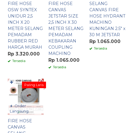
FIRE HOSE
FIRE HOSE
SELANG
OSW SYNTEX
CANVAS
CANVAS FIRE
UNIDUR 2,5
JETSTAR SIZE
HOSE HYDRANT
INCH X 20
2,5 INCH X 30
MACHINO
METER SELANG
METER SELANG
KUNINGAN 2.5″ x
PEMADAM
PEMADAM
30 M JETSTAR
RUBBER RED
KEBAKARAN
Rp 1.065.000
HARGA MURAH
COUPLING
Tersedia
MACHINO
Rp 3.320.000
Rp 1.065.000
Tersedia
Tersedia
✚
Paling Laris
Order
Langsung
FIRE HOSE
CANVAS