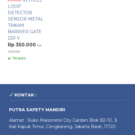
VEHICLE
LOOP
DETECTOR
SENSOR METAL
TANAM
BARRIER GATE
220 V
Rp 350.000
Rp
450.000
Tersedia
KONTAK :
PUTRA SAFETY MANDIRI
Alamat : Ruko Maisonete City Garden Blok B2-10, Jl.
Kali Kapuk Timur, Cengkareng, Jakarta Barat, 11720