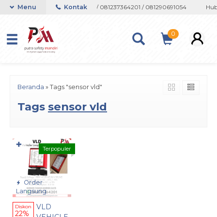
on atau Whatsapp 082133767508 / 081237364201 / 081290691054
Menu
Kontak
Hubu
0
Beranda
»
Tags "sensor vld"
Tags
sensor vld
✚
Terpopuler
Order
Langsung
VLD
Diskon
22%