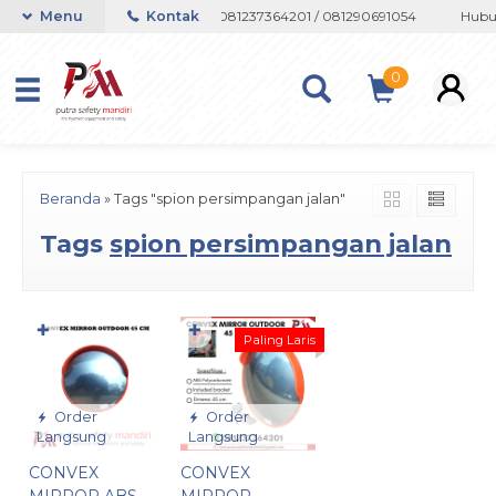
 atau Whatsapp 082133767508 / 081237364201 / 081290691054
Menu
Kontak
Hubun
0
Beranda
»
Tags "spion persimpangan jalan"
Tags
spion persimpangan jalan
✚
✚
Paling Laris
Order
Order
Langsung
Langsung
CONVEX
CONVEX