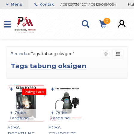
on atau Whatsapp 082133767508 / 081237364201 / 081290691054
Menu
Kontak
Hub
0
Beranda
»
Tags "tabung oksigen"
Tags
tabung oksigen
✚
✚
Paling Laris
Order
Order
Langsung
Langsung
SCBA
SCBA