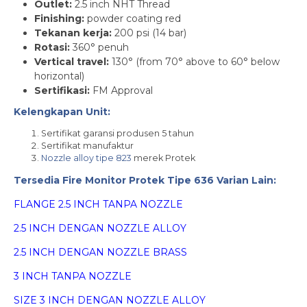
Outlet:
2.5 inch NHT Thread
Finishing:
powder coating red
Tekanan kerja:
200 psi (14 bar)
Rotasi:
360° penuh
Vertical
travel:
130° (from 70° above to 60° below
horizontal)
Sertifikasi:
FM Approval
Kelengkapan Unit:
Sertifikat garansi produsen 5 tahun
Sertifikat manufaktur
Nozzle alloy tipe 823
merek Protek
Tersedia Fire Monitor Protek Tipe 636 Varian Lain:
FLANGE 2.5 INCH TANPA NOZZLE
2.5 INCH DENGAN NOZZLE ALLOY
2.5 INCH DENGAN NOZZLE BRASS
3 INCH TANPA NOZZLE
SIZE 3 INCH DENGAN NOZZLE ALLOY