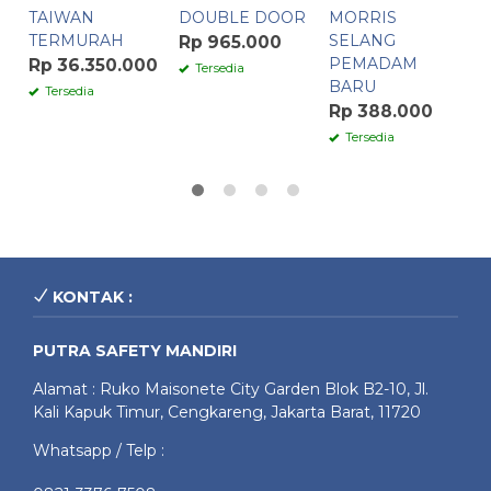
TAIWAN
DOUBLE DOOR
MORRIS
S
TERMURAH
SELANG
P
Rp 965.000
PEMADAM
1
Rp 36.350.000
Tersedia
BARU
R
Tersedia
Rp 388.000
Tersedia
KONTAK :
PUTRA SAFETY MANDIRI
Alamat : Ruko Maisonete City Garden Blok B2-10, Jl.
Kali Kapuk Timur, Cengkareng, Jakarta Barat, 11720
Whatsapp / Telp :