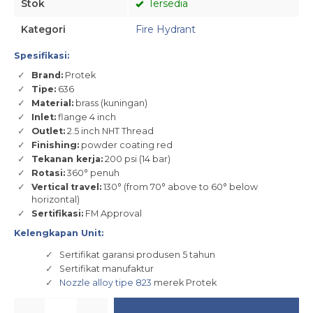
Stok
Tersedia
Kategori
Fire Hydrant
Spesifikasi:
Brand:
Protek
Tipe:
636
Material:
brass (kuningan)
Inlet:
flange 4 inch
Outlet:
2.5 inch NHT Thread
Finishing:
powder coating red
Tekanan kerja:
200 psi (14 bar)
Rotasi:
360° penuh
Vertical
travel:
130° (from 70° above to 60° below
horizontal)
Sertifikasi:
FM Approval
Kelengkapan Unit:
Sertifikat garansi produsen 5 tahun
Sertifikat manufaktur
Nozzle alloy tipe 823
merek Protek