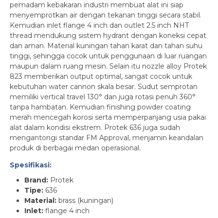
pemadam kebakaran industri membuat alat ini siap
menyemprotkan air dengan tekanan tinggi secara stabil.
Kemudian inlet flange 4 inch dan outlet 2.5 inch NHT
thread mendukung sistem hydrant dengan koneksi cepat
dan aman. Material kuningan tahan karat dan tahan suhu
tinggi, sehingga cocok untuk penggunaan di luar ruangan
maupun dalam ruang mesin. Selain itu nozzle alloy Protek
823 memberikan output optimal, sangat cocok untuk
kebutuhan water cannon skala besar. Sudut semprotan
memiliki vertical travel 130° dan juga rotasi penuh 360°
tanpa hambatan. Kemudian finishing powder coating
merah mencegah korosi serta memperpanjang usia pakai
alat dalam kondisi ekstrem. Protek 636 juga sudah
mengantongi standar FM Approval, menjamin keandalan
produk di berbagai medan operasional.
Spesifikasi:
Brand:
Protek
Tipe:
636
Material:
brass (kuningan)
Inlet:
flange 4 inch