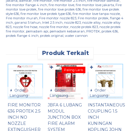
jakarta
,
damkar
,
fire monitor
,
fire monitor 2.5 inch
,
fire monitor damkar
,
fire monitor flange 4 inch
,
fire monitor love
,
fire monitor love jakarta
,
Fire
monitor love protek
,
fire monitor love protek 636
,
fire monitor love protek
style 636
,
fire monitor love protek type 636
,
fire monitor love tanpa nozzle
,
Fire monitor murah
,
Fire monitor nozzle 823
,
Fire monitor protek
,
flange 4
inch
,
garansi 5 tahun
,
Inlet 2.5 inch
,
nozzle 823
,
nozzle alloy
,
nozzle alloy
823
,
nozzle fire hose
,
nozzle fire monitor
,
nozzle protek 823
,
nozzle protek
fire monitor
,
pemadam api
,
pemadam kebakaran
,
PROTEK
,
protek 636
,
protek flange 4 inch
,
protek original
,
water cannon
Produk Terkait
✚
✚
Paling Laris
Order
Order
Order
Langsung
Langsung
Langsung
FIRE MONITOR
JBFA 6 LUBANG
INSTANTANEOUS
F
636 PROTEK 2.5
MODUL
COUPLING 1.5
H
INCH NO
JUNCTION BOX
INCH
T
NOZZLE
FIRE ALARM
KUNINGAN
I
EXTINGUISHER
SYSTEM
KOPLING JOHN
T