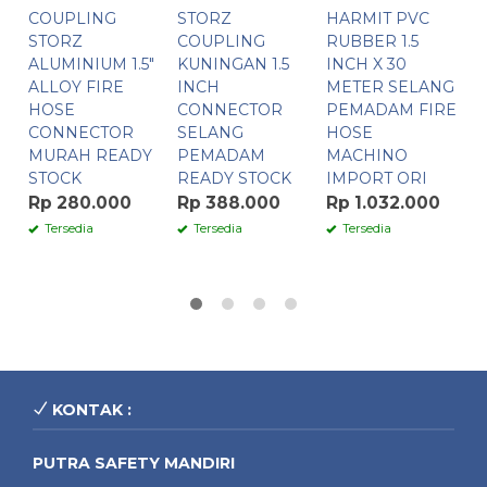
COUPLING
STORZ
HARMIT PVC
F
STORZ
COUPLING
RUBBER 1.5
H
ALUMINIUM 1.5″
KUNINGAN 1.5
INCH X 30
J
ALLOY FIRE
INCH
METER SELANG
R
HOSE
CONNECTOR
PEMADAM FIRE
M
CONNECTOR
SELANG
HOSE
MURAH READY
PEMADAM
MACHINO
M
STOCK
READY STOCK
IMPORT ORI
B
Rp 280.000
Rp 388.000
Rp 1.032.000
R
Tersedia
Tersedia
Tersedia
KONTAK :
PUTRA SAFETY MANDIRI