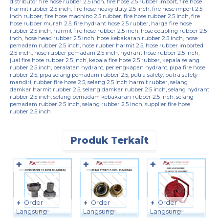
distributor fire hose rubber 2.5 inch
,
fire hose 2.5 rubber import
,
fire hose
harmit rubber 2.5 inch
,
fire hose heavy duty 2.5 inch
,
fire hose import 2.5
inch rubber
,
fire hose machino 2.5 rubber
,
fire hose rubber 2.5 inch
,
fire
hose rubber murah 2.5
,
fire hydrant hose 2.5 rubber
,
harga fire hose
rubber 2.5 inch
,
harmit fire hose rubber 2.5 inch
,
hose coupling rubber 2.5
inch
,
hose head rubber 2.5 inch
,
hose kebakaran rubber 2.5 inch
,
hose
pemadam rubber 2.5 inch
,
hose rubber harmit 2.5
,
hose rubber imported
2.5 inch.
,
hose rubber pemadam 2.5 inch
,
hydrant hose rubber 2.5 inch
,
jual fire hose rubber 2.5 inch
,
kepala fire hose 2.5 rubber
,
kepala selang
rubber 2.5 inch
,
peralatan hydrant
,
perlengkapan hydrant
,
pipa fire hose
rubber 2.5
,
pipa selang pemadam rubber 2.5
,
putra safety
,
putra safety
mandiri
,
rubber fire hose 2.5
,
selang 2.5 inch harmit rubber
,
selang
damkar harmit rubber 2.5
,
selang damkar rubber 2.5 inch
,
selang hydrant
rubber 2.5 inch
,
selang pemadam kebakaran rubber 2.5 inch
,
selang
pemadam rubber 2.5 inch
,
selang rubber 2.5 inch
,
supplier fire hose
rubber 2.5 inch
Produk Terkait
✚
✚
✚
Order
Order
Order
Langsung
Langsung
Langsung