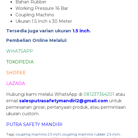
Bahan Rubber
Working Pressure 16 Bar
Coupling Machino
Ukuran 1.5 Inch x 30 Meter
Tersedia juga varian ukuran
1.5 inch
.
Pembelian Online Melalui:
WHATSAPP
TOKOPEDIA
SHOPEE
LAZADA
Hubungi kami melalui WhatsApp di
081237364201
atau
email
salesputrasafetymandiri2@gmail.com
untuk
pemesanan grosir, pertanyaan produk, atau permintaan
ukuran custom.
PUTRA SAFETY MANDIRI
Tags:
coupling machino 2.5 inch
,
coupling machino rubber 2.5 inch
,