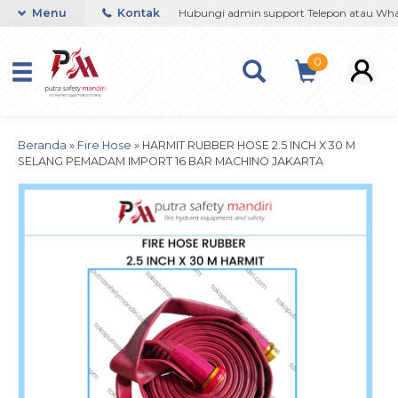
37364201 / 081290691054
Menu
Kontak
Hubungi admin support Telepon atau Whats
0
Beranda
»
Fire Hose
»
HARMIT RUBBER HOSE 2.5 INCH X 30 M
SELANG PEMADAM IMPORT 16 BAR MACHINO JAKARTA