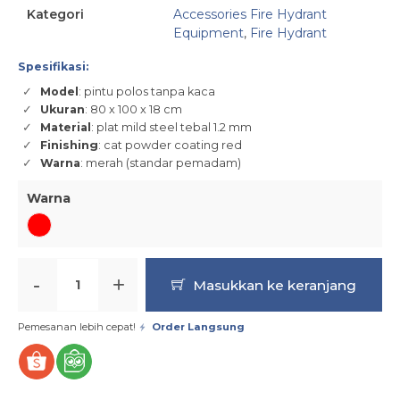
Kategori
Accessories Fire Hydrant
Equipment
,
Fire Hydrant
Spesifikasi:
Model
: pintu polos tanpa kaca
Ukuran
: 80 x 100 x 18 cm
Material
: plat mild steel tebal 1.2 mm
Finishing
: cat powder coating red
Warna
: merah (standar pemadam)
Warna
-
+
Masukkan ke keranjang
Pemesanan lebih cepat!
Order Langsung