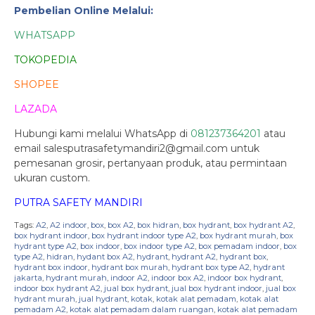
Pembelian Online Melalui:
WHATSAPP
TOKOPEDIA
SHOPEE
LAZADA
Hubungi kami melalui WhatsApp di
081237364201
atau
email salesputrasafetymandiri2@gmail.com untuk
pemesanan grosir, pertanyaan produk, atau permintaan
ukuran custom.
PUTRA SAFETY MANDIRI
Tags:
A2
,
A2 indoor
,
box
,
box A2
,
box hidran
,
box hydrant
,
box hydrant A2
,
box hydrant indoor
,
box hydrant indoor type A2
,
box hydrant murah
,
box
hydrant type A2
,
box indoor
,
box indoor type A2
,
box pemadam indoor
,
box
type A2
,
hidran
,
hydant box A2
,
hydrant
,
hydrant A2
,
hydrant box
,
hydrant box indoor
,
hydrant box murah
,
hydrant box type A2
,
hydrant
jakarta
,
hydrant murah
,
indoor A2
,
indoor box A2
,
indoor box hydrant
,
indoor box hydrant A2
,
jual box hydrant
,
jual box hydrant indoor
,
jual box
hydrant murah
,
jual hydrant
,
kotak
,
kotak alat pemadam
,
kotak alat
pemadam A2
,
kotak alat pemadam dalam ruangan
,
kotak alat pemadam