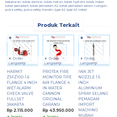
kebakaran
,
kotak damkar
,
kotak hidran
,
kotak hydrant
,
kotak indoor
,
kotak pemadam
,
kotak pemadam A2
,
kotak pemadam dalam ruangan
,
putra safety
,
putra safety mandiri
,
type A2
,
type A2 indoor
Produk Terkait
✚
✚
Order
Order
Order
Langsung
Langsung
Langsung
HARMIT
PROTEK FIRE
IWA JET
F
ZSFZ100-1.6
MONITOR TIPE
NOZZLE 1.5
F
FLANGE 4 INCH
649 FLANGE 4
INCH
S
WET ALARM
IN WATER
ALUMINIUM
P
CHECK VALVE
CANNON
SPRAY SELANG
4
FULLSET
ORIGINAL
PEMADAM
JAKARTA
GARANSI
IMPORT
R
MACHINO
Rp 2.115.000
Rp 43.950.000
MURAH
Tersedia
Tersedia