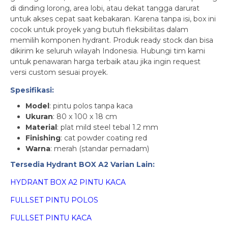
di dinding lorong, area lobi, atau dekat tangga darurat
untuk akses cepat saat kebakaran. Karena tanpa isi, box ini
cocok untuk proyek yang butuh fleksibilitas dalam
memilih komponen hydrant. Produk ready stock dan bisa
dikirim ke seluruh wilayah Indonesia. Hubungi tim kami
untuk penawaran harga terbaik atau jika ingin request
versi custom sesuai proyek.
Spesifikasi:
Model
: pintu polos tanpa kaca
Ukuran
: 80 x 100 x 18 cm
Material
: plat mild steel tebal 1.2 mm
Finishing
: cat powder coating red
Warna
: merah (standar pemadam)
Tersedia Hydrant BOX A2 Varian Lain:
HYDRANT BOX A2 PINTU KACA
FULLSET PINTU POLOS
FULLSET PINTU KACA