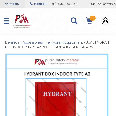
pp 082133767508 / 081237364201 / 081290691054
Menu
Kontak
Hubungi admin supp
0
Beranda
»
Accessories Fire Hydrant Equipment
»
JUAL HYDRANT
BOX INDOOR TYPE A2 POLOS TANPA KACA NO ALARM