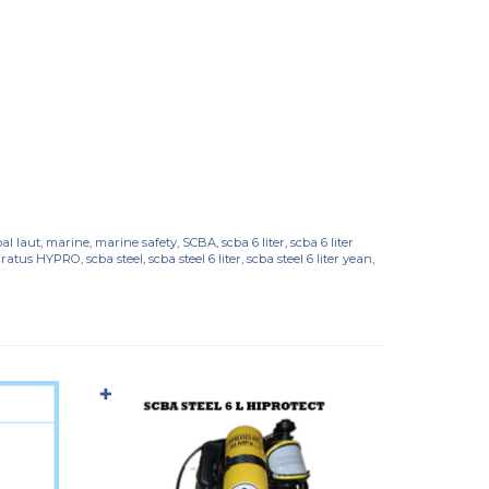
al laut
,
marine
,
marine safety
,
SCBA
,
scba 6 liter
,
scba 6 liter
paratus HYPRO
,
scba steel
,
scba steel 6 liter
,
scba steel 6 liter yean
,
✚
✚