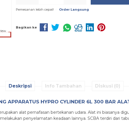
Pemesanan lebih cepat!
Order Langsung
Bagikan ke
view
Deskripsi
Info Tambahan
Diskusi (0)
ING APPARATUS HYPRO CYLINDER 6L 300 BAR
ALA
upakan alat pernafasan bertekanan udara. Alat ini biasanya di
elakukan penyelamatan keadaan lainnya. SCBA terdiri dari tabu