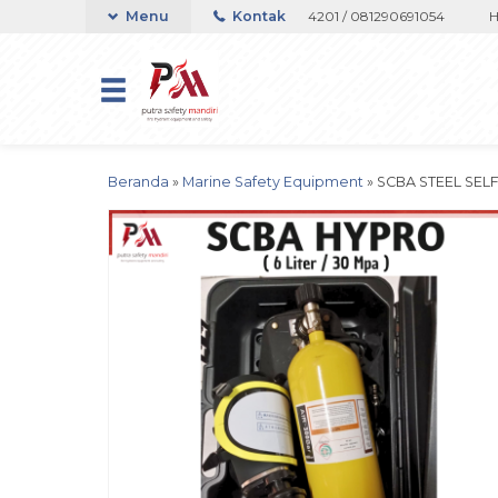
 atau Whatsapp 082133767508 / 081237364201 / 081290691054
Menu
Kontak
Hubun
Beranda
»
Marine Safety Equipment
»
SCBA STEEL SEL