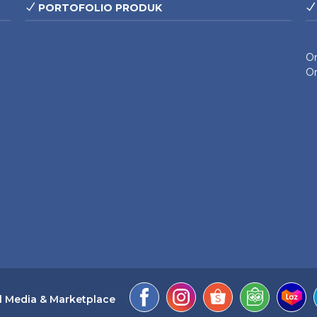
PORTOFOLIO PRODUK
L
On
On
l Media & Marketplace