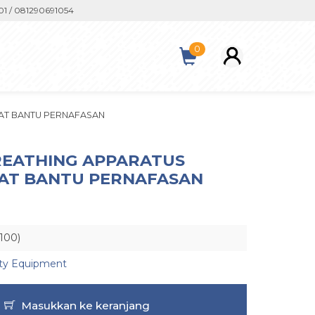
081290691054
0
LAT BANTU PERNAFASAN
BREATHING APPARATUS
LAT BANTU PERNAFASAN
100)
ety Equipment
Masukkan ke keranjang