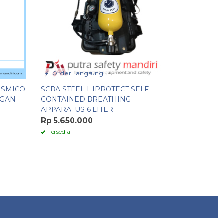
Order Langsung
Order 
 SMICO
SCBA STEEL HIPROTECT SELF
PORTABL
NGAN
CONTAINED BREATHING
LIGHT YE
APPARATUS 6 LITER
PEMADAM
LEDAK TA
Rp 5.650.000
Rp 850.
Tersedia
Tersedia