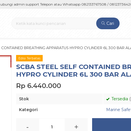
gi admin support Telepon atau Whatsapp 082133767508 / 081237364201 / 
Cari
F CONTAINED BREATHING APPARATUS HYPRO CYLINDER 6L 300 BAR A
Edisi Terbatas
SCBA STEEL SELF CONTAINED 
HYPRO CYLINDER 6L 300 BAR A
Rp 6.440.000
Stok
Tersedia
(
Kategori
Marine Saf
-
+