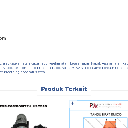
com
o
,
alat keselamatan kapal laut
,
keselamatan
,
keselamatan kapal
,
keselamatan kap
fety
,
scba self contained breathing apparatus
,
SCBA self contained breathing ap
ned breathing apparatus scba
Produk Terkait
✚