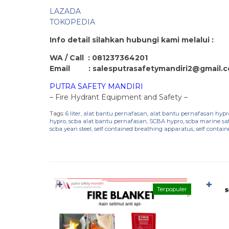
LAZADA
TOKOPEDIA
Info detail silahkan hubungi kami melalui :
WA / Call : 081237364201
Email : salesputrasafetymandiri2@gmail.
PUTRA SAFETY MANDIRI
– Fire Hydrant Equipment and Safety –
Tags:
6 liter
,
alat bantu pernafasan
,
alat bantu pernafasan hypr
hypro
,
scba alat bantu pernafasan
,
SCBA hypro
,
scba marine sa
scba yean steel
,
self contained breathing apparatus
,
self contai
✚
✚
Terpopuler