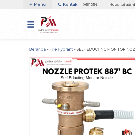
pp 082133767508 / 081237364201 / 081290691054
Menu
Kontak
Hubungi admin supp
Beranda
»
Fire Hydrant
»
SELF EDUCTING MONITOR NOZZ