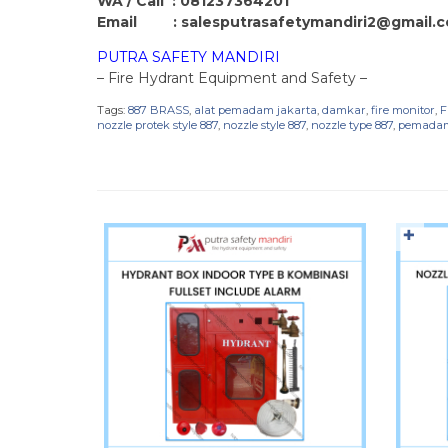
WA / Call : 081237364201
Email : salesputrasafetymandiri2@gmail.
PUTRA SAFETY MANDIRI
– Fire Hydrant Equipment and Safety –
Tags:
887 BRASS
,
alat pemadam jakarta
,
damkar
,
fire monitor
,
F
nozzle protek style 887
,
nozzle style 887
,
nozzle type 887
,
pemadam
✚