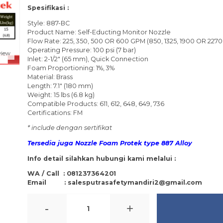
Spesifikasi :
Style: 887-BC
Product Name: Self-Educting Monitor Nozzle
Flow Rate: 225, 350, 500 OR 600 GPM (850, 1325, 1900 OR 227
Operating Pressure: 100 psi (7 bar)
view
Inlet: 2-1/2" (65 mm), Quick Connection
Foam Proportioning: 1%, 3%
Material: Brass
Length: 7.1" (180 mm)
Weight: 15 lbs (6.8 kg)
Compatible Products: 611, 612, 648, 649, 736
Certifications: FM
* include dengan sertifikat
Tersedia juga Nozzle Foam Protek type 887 Alloy
Info detail silahkan hubungi kami melalui :
WA / Call : 081237364201
Email : salesputrasafetymandiri2@gmail.com
-
+