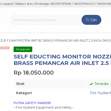
ort Telepon atau Whatsapp 082133767508 / 081237364201 / 081290691054
Cari
LE FOAM PROTEK 887 BC BRASS PEMANCAR AIR INLET 2.5 INCH ORIG
Terpopuler
SELF EDUCTING MONITOR NOZZ
BRASS PEMANCAR AIR INLET 2.5
Rp 18.050.000
Stok
Tersedia
Kategori
Fire Hydran
PUTRA SAFETY MANDIRI
– Fire Hydrant Equipment and Safety –