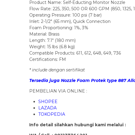
Product Name: Self-Educting Monitor Nozzle
Flow Rate: 225, 350, 500 OR 600 GPM (850, 1325
Operating Pressure: 100 psi (7 bar)
Inlet: 2-1/2″ (65 mm), Quick Connection
Foam Proportioning: 1%, 3%
Material: Brass
Length: 7.1″ (180 mm)
Weight: 15 lbs (6.8 kg)
Compatible Products: 611, 612, 648, 649, 736
Certifications: FM
* include dengan sertifikat
Tersedia juga Nozzle Foam Protek type 887 All
PEMBELIAN VIA ONLINE :
SHOPEE
LAZADA
TOKOPEDIA
Info detail silahkan hubungi kami melalui :