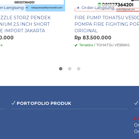
r Langsung
Order Langsung
OZZLE STORZ PENDEK
FIRE PUMP TOHATSU VE50
NIUM 2.5 INCH SHORT
POMPA FIRE FIGHTING PO
E IMPORT JAKARTA
ORIGINAL
0.000
Rp 83.500.000
ia
Tersedia
/ TOHATSU VE500AS
PORTOFOLIO PRODUK
L
On
On