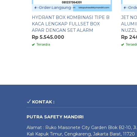
Order Langsung
Orde
HYDRANT BOX KOMBINASI TIPE B
JET N
KACA LENGKAP FULLSET BOX
ALUMI
APAR DENGAN SET ALARM
NUZZL
Rp 5.545.000
Rp 24
Tersedia
Tersed
KONTAK :
PUTRA SAFETY MANDIRI
Alamat : Ruko Maisonete City Garden Blok B2-10, Jl.
Kali Kapuk Timur, Cengkareng, Jakarta Barat, 11720