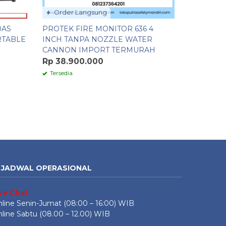
Order Langsung
Order 
0AS
PROTEK FIRE MONITOR 636 4
FIRE MON
RTABLE
INCH TANPA NOZZLE WATER
FLANGE 2
CANNON IMPORT TERMURAH
BODY CO
BERKUAL
Rp 38.900.000
Rp 5.250
Tersedia
Tersedia
JADWAL OPERASIONAL
ive Chat
line Senin-Jumat (08:00 – 16:00) WIB
line Sabtu (08.00 – 12.00) WIB