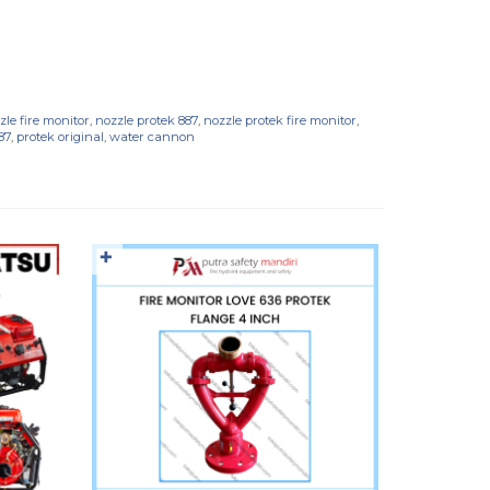
zle fire monitor
,
nozzle protek 887
,
nozzle protek fire monitor
,
87
,
protek original
,
water cannon
✚