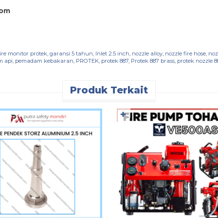
com
ire monitor protek
,
garansi 5 tahun
,
Inlet 2.5 inch
,
nozzle alloy
,
nozzle fire hose
,
noz
 api
,
pemadam kebakaran
,
PROTEK
,
protek 887
,
Protek 887 brass
,
protek nozzle 8
Produk Terkait
✚