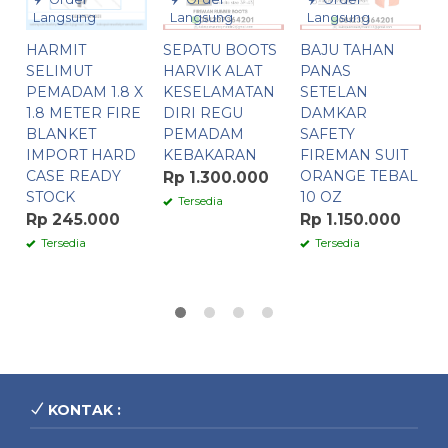
Langsung
Langsung
Langsung
HARMIT
SEPATU BOOTS
BAJU TAHAN
K
SELIMUT
HARVIK ALAT
PANAS
T
PEMADAM 1.8 X
KESELAMATAN
SETELAN
P
1.8 METER FIRE
DIRI REGU
DAMKAR
O
BLANKET
PEMADAM
SAFETY
5
IMPORT HARD
KEBAKARAN
FIREMAN SUIT
I
CASE READY
ORANGE TEBAL
Rp 1.300.000
R
STOCK
10 OZ
Tersedia
Rp 245.000
Rp 1.150.000
Tersedia
Tersedia
KONTAK :