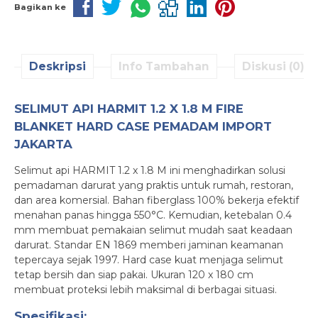
Bagikan ke
Deskripsi
Info Tambahan
Diskusi (0)
SELIMUT API HARMIT 1.2 X 1.8 M FIRE
BLANKET HARD CASE PEMADAM IMPORT
JAKARTA
Selimut api HARMIT 1.2 x 1.8 M ini menghadirkan solusi
pemadaman darurat yang praktis untuk rumah, restoran,
dan area komersial. Bahan fiberglass 100% bekerja efektif
menahan panas hingga 550°C. Kemudian, ketebalan 0.4
mm membuat pemakaian selimut mudah saat keadaan
darurat. Standar EN 1869 memberi jaminan keamanan
tepercaya sejak 1997. Hard case kuat menjaga selimut
tetap bersih dan siap pakai. Ukuran 120 x 180 cm
membuat proteksi lebih maksimal di berbagai situasi.
Spesifikasi: