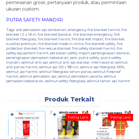
pemesanan grosir, pertanyaan produk, atau permintaan
ukuran custom.
PUTRA SAFETY MANDIRI
Tags:
alat pemadam api tambahan
,
emergency fire blanket harmit
,
fire
blanket 1.2 x 1.8 m
,
fire blanket damkar
,
fire blanket emergency
,
fire
blanket fiberglass
,
fire blanket harmit
,
fire blanket import
,
fire blanket
kualitas premium
,
fire blanket made in china
,
fire blanket safety
,
fire
protection blanket
,
fire rescue blanket
,
fire safety blanket harmit
,
fire
safety equipment harmit
,
peralatan safety import
,
perlengkapan damkar
,
perlengkapan pemadam kebakaran
,
psm
,
putra safety
,
putra safety
mandiri
,
selimut anti api
,
selimut anti api standar internasional
,
selimut
anti panas harmit
,
selimut api 120 x 180 cm
,
selimut api fiberglass 100%
,
selimut api harmit
,
selimut fiberglass tahan panas
,
selimut fireproof
harmit
,
selimut pemadam api
,
selimut pemadam jakarta
,
selimut
pemadam kebakaran
,
selimut safety fiberglass
,
selimut tahan api harmit
Produk Terkait
✚
✚
✚
Paling Laris
Paling Laris
Order
Order
Order