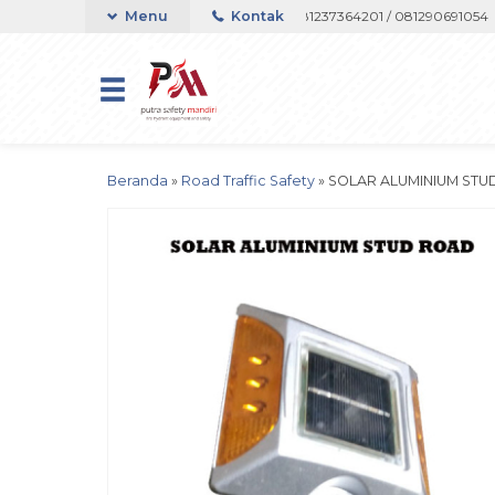
Telepon atau Whatsapp 082133767508 / 081237364201 / 081290691054
Menu
Kontak
Beranda
»
Road Traffic Safety
»
SOLAR ALUMINIUM STU