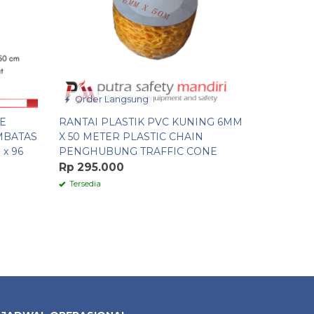
Order Langsung
Order 
E
RANTAI PLASTIK PVC KUNING 6MM
RANTAI P
MBATAS
X 50 METER PLASTIC CHAIN
PLASTIC 
x 96
PENGHUBUNG TRAFFIC CONE
PENGHUB
PABRIKAS
Rp 295.000
Rp 195.0
Tersedia
Tersedia