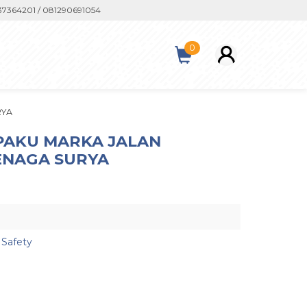
4201 / 081290691054
0
RYA
PAKU MARKA JALAN
ENAGA SURYA
 Safety