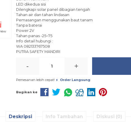
LED dikedua sisi
Dilengkapi solar panel dibagian tengah
Tahan air dan tahan lindasan
Pemasangan menggunakan baut tanam
Tanpa baterai
Power 2V
view
Tahan panas -25~75
Info detail hubungi :
WA 082133767508
PUTRA SAFETY MANDIRI
-
+
Pemesanan lebih cepat!
Order Langsung
Bagikan ke
Deskripsi
Info Tambahan
Diskusi (0)