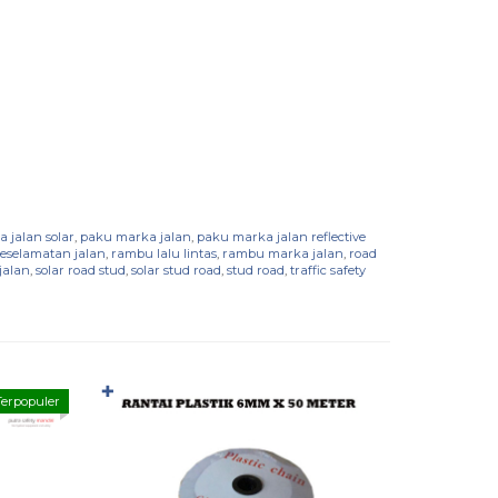
 jalan solar
,
paku marka jalan
,
paku marka jalan reflective
eselamatan jalan
,
rambu lalu lintas
,
rambu marka jalan
,
road
jalan
,
solar road stud
,
solar stud road
,
stud road
,
traffic safety
✚
Terpopuler