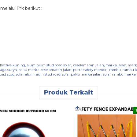
lalui link berikut :
flective kuning
,
aluminium stud road solar
,
keselamatan jalan
,
marka jalan
,
marka
naga surya
,
paku marka keselamatan jalan
,
putra safety mandiri
,
rambu
,
rambu k
road stud
,
solar aluminium stud road
,
solar paku marka jalan
,
solar rambu marka 
Produk Terkait
✚