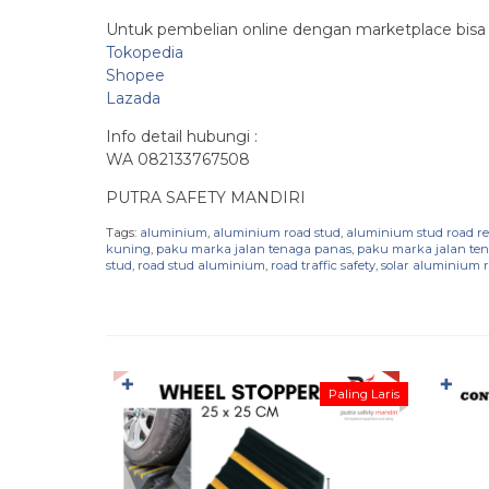
Untuk pembelian online dengan marketplace bisa me
Tokopedia
Shopee
Lazada
Info detail hubungi :
WA 082133767508
PUTRA SAFETY MANDIRI
Tags:
aluminium
,
aluminium road stud
,
aluminium stud road re
kuning
,
paku marka jalan tenaga panas
,
paku marka jalan te
stud
,
road stud aluminium
,
road traffic safety
,
solar aluminium 
✚
✚
Paling Laris