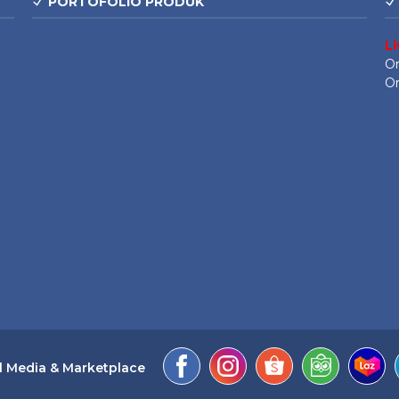
PORTOFOLIO PRODUK
L
On
On
l Media & Marketplace