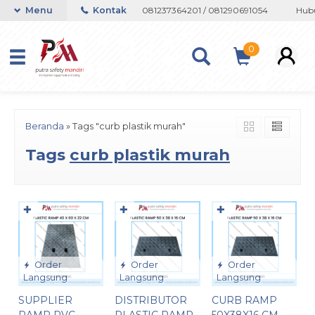
n atau Whatsapp 082133767508 / 081237364201 / 081290691054
Menu
Kontak
Hubun
0
Beranda
»
Tags "curb plastik murah"
Tags
curb plastik murah
✚
✚
✚
Order
Order
Order
Langsung
Langsung
Langsung
SUPPLIER
DISTRIBUTOR
CURB RAMP