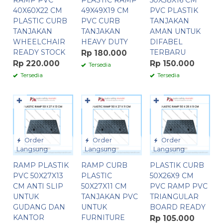
RAMP PVC
PLASTIC RAMP
50X38X16 CM
40X60X22 CM
49X49X19 CM
PVC PLASTIK
PLASTIC CURB
PVC CURB
TANJAKAN
TANJAKAN
TANJAKAN
AMAN UNTUK
WHEELCHAIR
HEAVY DUTY
DIFABEL
READY STOCK
TERBARU
Rp 180.000
Rp 220.000
Rp 150.000
Tersedia
Tersedia
Tersedia
✚
✚
✚
Order
Order
Order
Langsung
Langsung
Langsung
RAMP PLASTIK
RAMP CURB
PLASTIK CURB
PVC 50X27X13
PLASTIC
50X26X9 CM
CM ANTI SLIP
50X27X11 CM
PVC RAMP PVC
UNTUK
TANJAKAN PVC
TRIANGULAR
GUDANG DAN
UNTUK
BOARD READY
KANTOR
FURNITURE
Rp 105.000