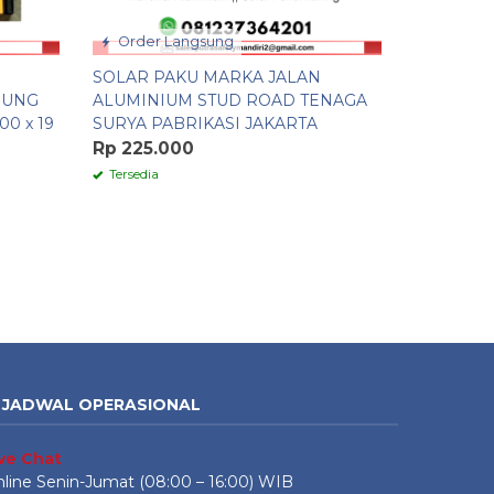
Order Langsung
Order 
SOLAR PAKU MARKA JALAN
RAMP CUR
DUNG
ALUMINIUM STUD ROAD TENAGA
TANJAKA
0 x 19
SURYA PABRIKASI JAKARTA
TERBARU
Rp 225.000
Rp 115.0
Tersedia
Tersedia
JADWAL OPERASIONAL
ive Chat
line Senin-Jumat (08:00 – 16:00) WIB