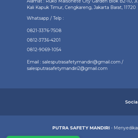
Alamat : Ruko Maisonete City Garden Blok B2-10, Jl.
Kali Kapuk Timur, Cengkareng, Jakarta Barat, 11720
Whatsapp / Telp :
0821-3376-7508
0812-3736-4201
0812-9069-1054
Email : salesputrasafetymandiri@gmail.com /
salesputrasafetymandiri2@gmail.com
Socia
PUTRA SAFETY MANDIRI
- Menyedikan 