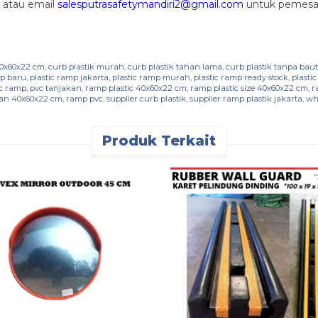
1
atau email
salesputrasafetymandiri2@gmail.com
untuk pemesan
40x60x22 cm
,
curb plastik murah
,
curb plastik tahan lama
,
curb plastik tanpa baut
mp baru
,
plastic ramp jakarta
,
plastic ramp murah
,
plastic ramp ready stock
,
plasti
c ramp
,
pvc tanjakan
,
ramp plastic 40x60x22 cm
,
ramp plastic size 40x60x22 cm
,
r
ran 40x60x22 cm
,
ramp pvc
,
supplier curb plastik
,
supplier ramp plastik jakarta
,
wh
Produk Terkait