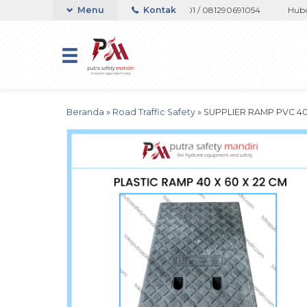
au Whatsapp 082133767508 / 081237364201 / 081290691054
Menu
Kontak
Hubungi 
Beranda
»
Road Traffic Safety
»
SUPPLIER RAMP PVC 4