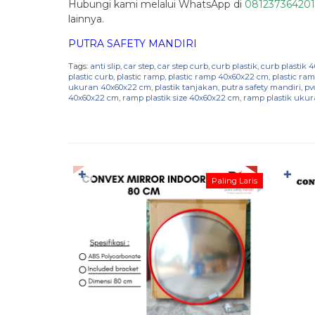
Hubungi kami melalui WhatsApp di
08123736420
lainnya.
PUTRA SAFETY MANDIRI
Tags:
anti slip
,
car step
,
car step curb
,
curb plastik
,
curb plastik 
plastic curb
,
plastic ramp
,
plastic ramp 40x60x22 cm
,
plastic ra
ukuran 40x60x22 cm
,
plastik tanjakan
,
putra safety mandiri
,
pv
40x60x22 cm
,
ramp plastik size 40x60x22 cm
,
ramp plastik uku
✚
✚
Paling Laris