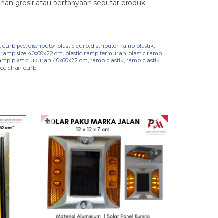
an grosir atau pertanyaan seputar produk
,
curb pvc
,
distributor plastic curb
,
distributor ramp plastik
,
c ramp size 40x60x22 cm
,
plastic ramp termurah
,
plastic ramp
amp plastic ukuran 40x60x22 cm
,
ramp plastik
,
ramp plastik
eelchair curb
✚
✚