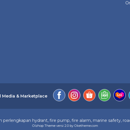
On
l Media & Marketplace
perlengkapan hydrant, fire pump, fire alarm, marine safety, road
Olzhop Theme
versi 2.0 by Oketheme.com