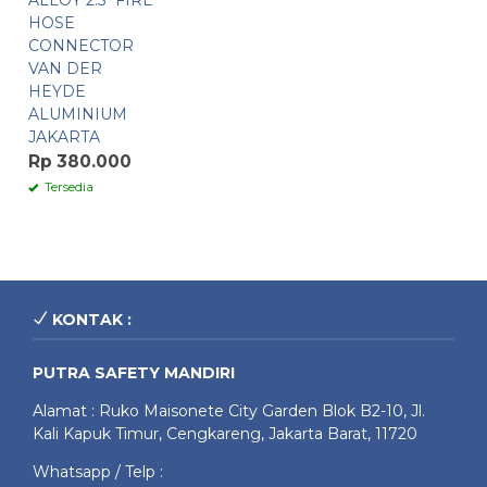
ALLOY 2.5″ FIRE
HOSE
CONNECTOR
VAN DER
HEYDE
ALUMINIUM
JAKARTA
Rp 380.000
Tersedia
KONTAK :
PUTRA SAFETY MANDIRI
Alamat : Ruko Maisonete City Garden Blok B2-10, Jl.
Kali Kapuk Timur, Cengkareng, Jakarta Barat, 11720
Whatsapp / Telp :