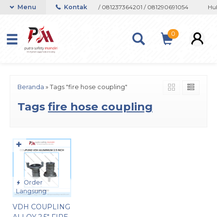
on atau Whatsapp 082133767508 / 081237364201 / 081290691054
Menu
Kontak
Hub
0
Beranda
»
Tags "fire hose coupling"
Tags
fire hose coupling
✚
Order
Langsung
VDH COUPLING