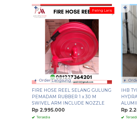
✚
✚
Paling Laris
Order Langsung
Orde
FIRE HOSE REEL SELANG GULUNG
IHB TY
PEMADAM RUBBER 1 x 30 M
HYDRA
SWIVEL ARM INCLUDE NOZZLE
ALUMI
Rp 2.995.000
Rp 2.
Tersedia
Tersed