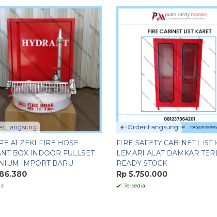
r Langsung
Order Langsung
PE A1 ZEKI FIRE HOSE
FIRE SAFETY CABINET LIST
NT BOX INDOOR FULLSET
LEMARI ALAT DAMKAR TER
NIUM IMPORT BARU
READY STOCK
286.380
Rp 5.750.000
ia
Tersedia