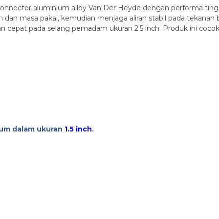
 connector aluminium alloy Van Der Heyde dengan performa ting
n dan masa pakai, kemudian menjaga aliran stabil pada tekan
epat pada selang pemadam ukuran 2.5 inch. Produk ini cocok u
ium dalam ukuran
1.5 inch
.