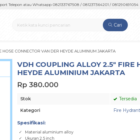
Telepon atau Whatsapp 082133767508 / 081237364201 / 081290691054
Cari
IRE HOSE CONNECTOR VAN DER HEYDE ALUMINIUM JAKARTA
VDH COUPLING ALLOY 2.5″ FIR
HEYDE ALUMINIUM JAKARTA
Rp 380.000
Stok
Tersedia
Kategori
Fire Hydran
Spesifikasi:
Material aluminium alloy
Ukuran 2.5 inch