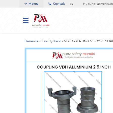
2133767508 / 081237364201 / 081290691054
Menu
Kontak
Hubungi admin support 
Beranda
»
Fire Hydrant
»
VDH COUPLING ALLOY 2.5″ F