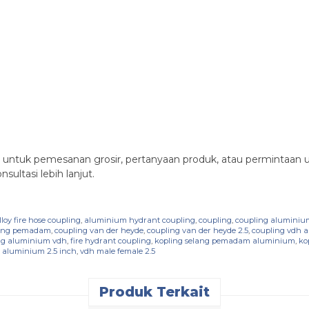
untuk pemesanan grosir, pertanyaan produk, atau permintaan u
sultasi lebih lanjut.
oy fire hose coupling
,
aluminium hydrant coupling
,
coupling
,
coupling aluminium
lang pemadam
,
coupling van der heyde
,
coupling van der heyde 2.5
,
coupling vdh a
ing aluminium vdh
,
fire hydrant coupling
,
kopling selang pemadam aluminium
,
ko
 aluminium 2.5 inch
,
vdh male female 2.5
Produk Terkait