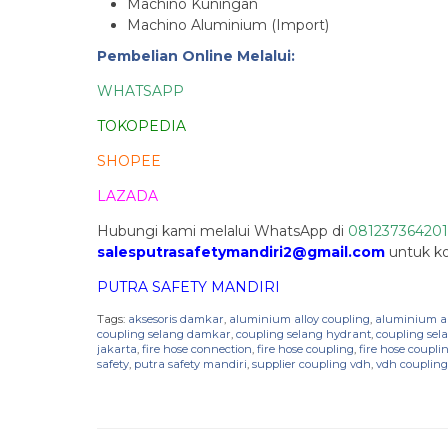
Machino Kuningan
Machino Aluminium (Import)
Pembelian Online Melalui:
WHATSAPP
TOKOPEDIA
SHOPEE
LAZADA
Hubungi kami melalui WhatsApp di
081237364201
salesputrasafetymandiri2@gmail.com
untuk kon
PUTRA SAFETY MANDIRI
Tags:
aksesoris damkar
,
aluminium alloy coupling
,
aluminium all
coupling selang damkar
,
coupling selang hydrant
,
coupling se
jakarta
,
fire hose connection
,
fire hose coupling
,
fire hose coupl
safety
,
putra safety mandiri
,
supplier coupling vdh
,
vdh coupling