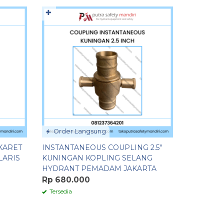
✚
✚
Order Langsung
Order 
 KARET
INSTANTANEOUS COUPLING 2.5″
JET SPRA
LARIS
KUNINGAN KOPLING SELANG
ALUMINI
HYDRANT PEMADAM JAKARTA
MACHINO
SELANG 
Rp 680.000
Rp 620.
Tersedia
Tersedia