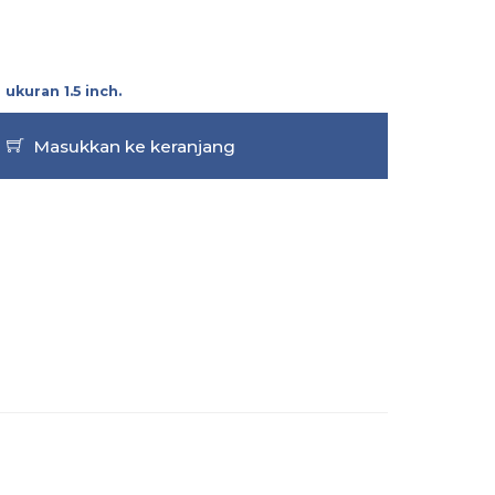
m ukuran
1.5 inch
.
Masukkan ke keranjang