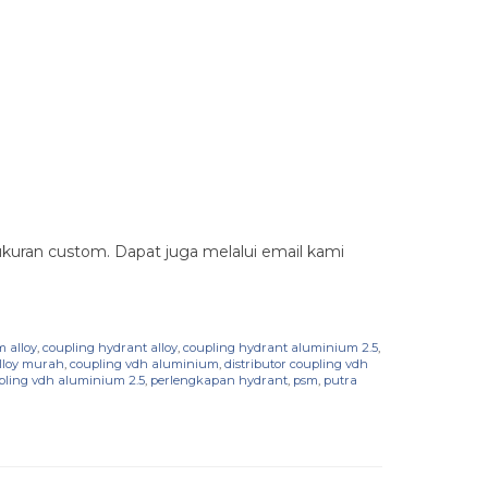
kuran custom. Dapat juga melalui email kami
 alloy
,
coupling hydrant alloy
,
coupling hydrant aluminium 2.5
,
lloy murah
,
coupling vdh aluminium
,
distributor coupling vdh
pling vdh aluminium 2.5
,
perlengkapan hydrant
,
psm
,
putra