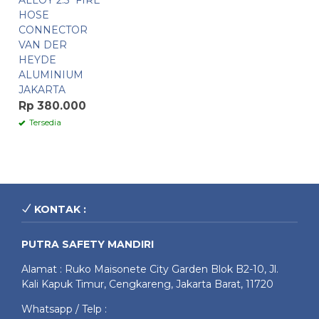
ALLOY 2.5″ FIRE
HOSE
CONNECTOR
VAN DER
HEYDE
ALUMINIUM
JAKARTA
Rp 380.000
Tersedia
KONTAK :
PUTRA SAFETY MANDIRI
Alamat : Ruko Maisonete City Garden Blok B2-10, Jl.
Kali Kapuk Timur, Cengkareng, Jakarta Barat, 11720
Whatsapp / Telp :