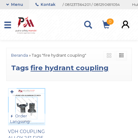
on atau Whatsapp 082133767508 / 081237364201 / 081290691054
Menu
Kontak
Hub
0
Beranda
»
Tags "fire hydrant coupling"
Tags
fire hydrant coupling
✚
Order
Langsung
VDH COUPLING