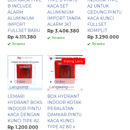
BOX KACA TYPE
TYPE B PINTU
INDOOR TYPE
B INCLUDE
KACA SET
A2 UNTUK
ALARM
ALUMINIUM
GEDUNG PINTU
ALUMINIUM
IMPORT TANPA
KACA KUNCI
IMPORT
ALARM JKT
FULLSET
FULLSET BARU
KOMPLIT
Rp 3.406.380
Rp 4.111.380
Rp 3.290.000
Tersedia
Tersedia
Tersedia
✚
Paling Laris
Order
Order
Langsung
Langsung
LEMARI
BOX HYDRANT
HYDRANT BOKS
INDOOR KOTAK
INDOOR PINTU
PERALATAN
KACA DENGAN
DAMKAR PINTU
KUNCI TIPE A2
KACA KUNCI
TYPE A2 80 x
Rp 1.200.000