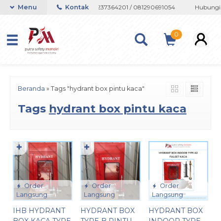
au Whatsapp 082133767508 / 081237364201 / 081290691054
Menu
Kontak
Hubungi a
0
Beranda
»
Tags "hydrant box pintu kaca"
Tags
hydrant box pintu kaca
✚
✚
Order
Order
Order
Langsung
Langsung
Langsung
IHB HYDRANT
HYDRANT BOX
HYDRANT BOX