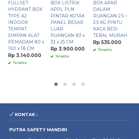
FULLSET
BOX LISTRIK
BOX APAR
F
HYDRANT BOX
APPL PLN
DALAM
6
TYPE A2
PINTAR KOTAK
RUANGAN 2.5 –
INDOOR
PANEL BESAR
3.5 KG PINTU
P
TEMPAT
LUAR
KACA BESI
U
SIMPAN ALAT
RUANGAN 83 x
TEBAL MURAH
E
PEMADAM 80 x
33 x 25 CM
N
Rp 535.000
100 x 18 CM
Rp 3.900.000
Tersedia
Rp 3.140.000
R
Tersedia
Tersedia
KONTAK :
PUTRA SAFETY MANDIRI