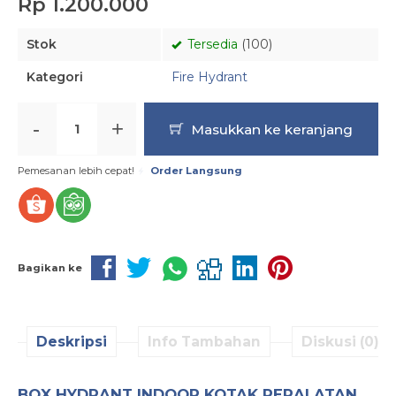
Rp 1.200.000
Stok
Tersedia
(100)
Kategori
Fire Hydrant
-
+
Masukkan ke keranjang
Pemesanan lebih cepat!
Order Langsung
Bagikan ke
Deskripsi
Info Tambahan
Diskusi (0)
BOX HYDRANT INDOOR KOTAK PERALATAN