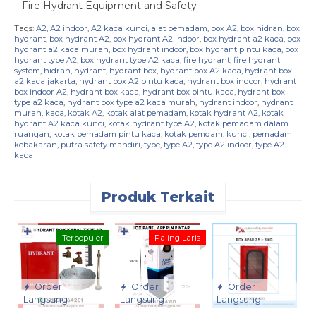
– Fire Hydrant Equipment and Safety –
Tags:
A2
,
A2 indoor
,
A2 kaca kunci
,
alat pemadam
,
box A2
,
box hidran
,
box
hydrant
,
box hydrant A2
,
box hydrant A2 indoor
,
box hydrant a2 kaca
,
box
hydrant a2 kaca murah
,
box hydrant indoor
,
box hydrant pintu kaca
,
box
hydrant type A2
,
box hydrant type A2 kaca
,
fire hydrant
,
fire hydrant
system
,
hidran
,
hydrant
,
hydrant box
,
hydrant box A2 kaca
,
hydrant box
a2 kaca jakarta
,
hydrant box A2 pintu kaca
,
hydrant box indoor
,
hydrant
box indoor A2
,
hydrant box kaca
,
hydrant box pintu kaca
,
hydrant box
type a2 kaca
,
hydrant box type a2 kaca murah
,
hydrant indoor
,
hydrant
murah
,
kaca
,
kotak A2
,
kotak alat pemadam
,
kotak hydrant A2
,
kotak
hydrant A2 kaca kunci
,
kotak hydrant type A2
,
kotak pemadam dalam
ruangan
,
kotak pemadam pintu kaca
,
kotak pemdam
,
kunci
,
pemadam
kebakaran
,
putra safety mandiri
,
type
,
type A2
,
type A2 indoor
,
type A2
kaca
Produk Terkait
✚
✚
Terpopuler
Paling Laris
Order
Order
Order
Langsung
Langsung
Langsung