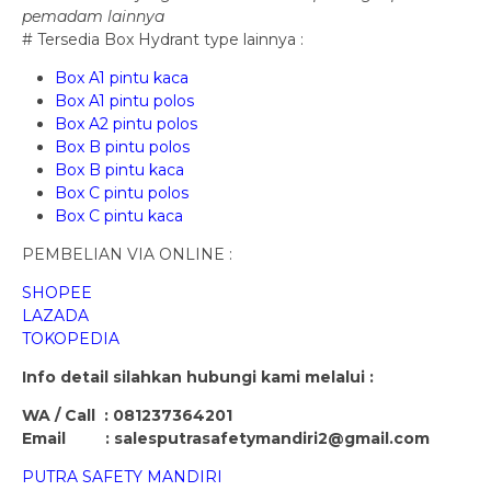
pemadam lainnya
# Tersedia Box Hydrant type lainnya :
Box A1 pintu kaca
Box A1 pintu polos
Box A2 pintu polos
Box B pintu polos
Box B pintu kaca
Box C pintu polos
Box C pintu kaca
PEMBELIAN VIA ONLINE :
SHOPEE
LAZADA
TOKOPEDIA
Info detail silahkan hubungi kami melalui :
WA / Call : 081237364201
Email : salesputrasafetymandiri2@gmail.com
PUTRA SAFETY MANDIRI