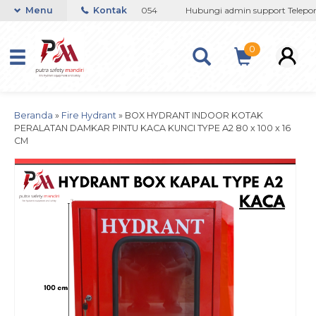
08 / 081237364201 / 081290691054
Menu
Kontak
Hubungi admin support Telepon 
0
Beranda
»
Fire Hydrant
»
BOX HYDRANT INDOOR KOTAK
PERALATAN DAMKAR PINTU KACA KUNCI TYPE A2 80 x 100 x 16
CM