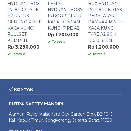
HYDRANT BOX
LEMARI
BOX HYDRANT
INDOOR TYPE
HYDRANT BOKS
INDOOR KOTAK
A2 UNTUK
INDOOR PINTU
PERALATAN
GEDUNG PINTU
KACA DENGAN
DAMKAR PINTU
KACA KUNCI
KUNCI TIPE A2
KACA KUNCI
FULLSET
TYPE A2 80 x
Rp 1.200.000
KOMPLIT
100 x 16 CM
Tersedia
Rp 3.290.000
Rp 1.200.000
Tersedia
Tersedia
KONTAK :
PUTRA SAFETY MANDIRI
Alamat : Ruko Maisonete City Garden Blok B2-10, Jl.
Kali Kapuk Timur, Cengkareng, Jakarta Barat, 11720
Whatsapp / Telp :