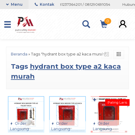
atau Whatsapp 082133767508 / 081237364201 / 081290691054
Menu
Kontak
Hubungi
0
Beranda
»
Tags "hydrant box type a2 kaca murah"
Tags
hydrant box type a2 kaca
murah
✚
Paling Laris
Order
Order
Order
Langsung
Langsung
Langsung