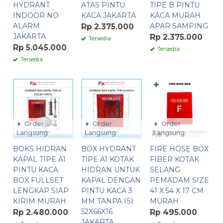
HYDRANT
ATAS PINTU
TIPE B PINTU
INDOOR NO
KACA JAKARTA
KACA MURAH
ALARM
APAR SAMPING
Rp 2.375.000
JAKARTA
Rp 2.375.000
Tersedia
Rp 5.045.000
Tersedia
Tersedia
✚
Order
Order
Order
Langsung
Langsung
Langsung
BOKS HIDRAN
BOX HYDRANT
FIRE HOSE BOX
KAPAL TIPE A1
TIPE A1 KOTAK
FIBER KOTAK
PINTU KACA
HIDRAN UNTUK
SELANG
BOX FULLSET
KAPAL DENGAN
PEMADAM SIZE
LENGKAP SIAP
PINTU KACA 3
41 X 54 X 17 CM
KIRIM MURAH
MM TANPA ISI
MURAH
52X66X16
Rp 2.480.000
Rp 495.000
JAKARTA