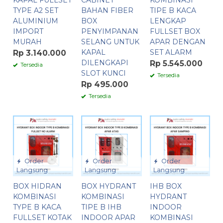
KAPAL FULLSET
CABINET
KOMBINASI
TYPE A2 SET
BAHAN FIBER
TIPE B KACA
ALUMINIUM
BOX
LENGKAP
IMPORT
PENYIMPANAN
FULLSET BOX
MURAH
SELANG UNTUK
APAR DENGAN
KAPAL
SET ALARM
Rp 3.140.000
DILENGKAPI
Rp 5.545.000
Tersedia
SLOT KUNCI
Tersedia
Rp 495.000
Tersedia
Order
Order
Order
Langsung
Langsung
Langsung
BOX HIDRAN
BOX HYDRANT
IHB BOX
KOMBINASI
KOMBINASI
HYDRANT
TYPE B KACA
TIPE B IHB
INDOOR
FULLSET KOTAK
INDOOR APAR
KOMBINASI