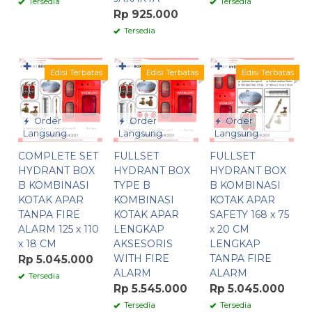
Tersedia
Tersedia
Rp 925.000
Tersedia
✚
✚
✚
Edisi Terbatas
Edisi Terbatas
Edisi Terbatas
Order
Order
Order
Langsung
Langsung
Langsung
COMPLETE SET
FULLSET
FULLSET
HYDRANT BOX
HYDRANT BOX
HYDRANT BOX
B KOMBINASI
TYPE B
B KOMBINASI
KOTAK APAR
KOMBINASI
KOTAK APAR
TANPA FIRE
KOTAK APAR
SAFETY 168 x 75
ALARM 125 x 110
LENGKAP
x 20 CM
x 18 CM
AKSESORIS
LENGKAP
WITH FIRE
TANPA FIRE
Rp 5.045.000
ALARM
ALARM
Tersedia
Rp 5.545.000
Rp 5.045.000
Tersedia
Tersedia