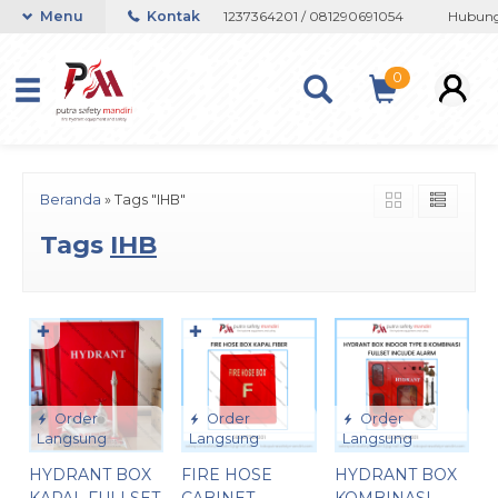
au Whatsapp 082133767508 / 081237364201 / 081290691054
Menu
Kontak
Hubungi 
0
Beranda
»
Tags "IHB"
Tags
IHB
✚
✚
Order
Order
Order
Langsung
Langsung
Langsung
HYDRANT BOX
FIRE HOSE
HYDRANT BOX