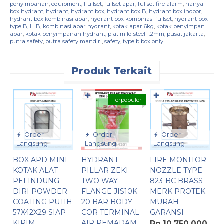
penyimpanan
,
equipment
,
Fullset
,
fullset apar
,
fullset fire alarm
,
hanya
box hydrant
,
hydrant
,
hydrant box
,
hydrant box B
,
hydrant box indoor
,
hydrant box kombinasi apar
,
hydrant box kombinasi fullset
,
hydrant box
type B
,
IHB
,
kombinasi apar hydrant
,
kotak apar 6kg
,
kotak penyimpan
apar
,
kotak penyimpanan hydrant
,
plat mild steel 1.2mm
,
pusat jakarta
,
putra safety
,
putra safety mandiri
,
safety
,
type b box only
Produk Terkait
✚
✚
Terpopuler
Order
Order
Order
Langsung
Langsung
Langsung
BOX APD MINI
HYDRANT
FIRE MONITOR
F
KOTAK ALAT
PILLAR ZEKI
NOZZLE TYPE
C
PELINDUNG
TWO WAY
823-BC BRASS
K
DIRI POWDER
FLANGE JIS10K
MERK PROTEK
A
COATING PUTIH
20 BAR BODY
MURAH
T
57X42X29 SIAP
COR TERMINAL
GARANSI
R
KIRIM
AIR PEMADAM
Rp 10.750.000
R