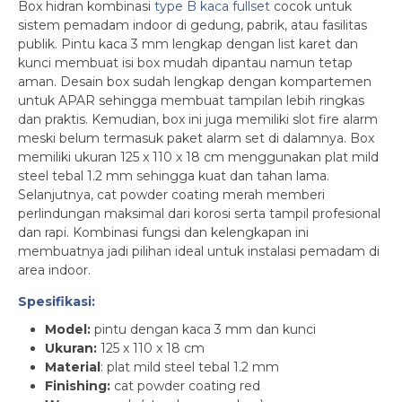
Box hidran kombinasi
type B kaca fullset
cocok untuk
sistem pemadam indoor di gedung, pabrik, atau fasilitas
publik. Pintu kaca 3 mm lengkap dengan list karet dan
kunci membuat isi box mudah dipantau namun tetap
aman. Desain box sudah lengkap dengan kompartemen
untuk APAR sehingga membuat tampilan lebih ringkas
dan praktis. Kemudian, box ini juga memiliki slot fire alarm
meski belum termasuk paket alarm set di dalamnya. Box
memiliki ukuran 125 x 110 x 18 cm menggunakan plat mild
steel tebal 1.2 mm sehingga kuat dan tahan lama.
Selanjutnya, cat powder coating merah memberi
perlindungan maksimal dari korosi serta tampil profesional
dan rapi. Kombinasi fungsi dan kelengkapan ini
membuatnya jadi pilihan ideal untuk instalasi pemadam di
area indoor.
Spesifikasi:
Model:
pintu dengan kaca 3 mm dan kunci
Ukuran:
125 x 110 x 18 cm
Material
: plat mild steel tebal 1.2 mm
Finishing:
cat powder coating red