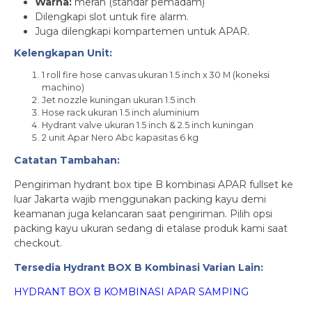
Warna:
merah (standar pemadam)
Dilengkapi slot untuk fire alarm.
Juga dilengkapi kompartemen untuk APAR.
Kelengkapan Unit:
1 roll fire hose canvas ukuran 1.5 inch x 30 M (koneksi
machino)
Jet nozzle kuningan ukuran 1.5 inch
Hose rack ukuran 1.5 inch aluminium
Hydrant valve ukuran 1.5 inch & 2.5 inch kuningan
2 unit Apar Nero Abc kapasitas 6 kg
Catatan Tambahan:
Pengiriman hydrant box tipe B kombinasi APAR fullset ke
luar Jakarta wajib menggunakan packing kayu demi
keamanan juga kelancaran saat pengiriman. Pilih opsi
packing kayu ukuran sedang di etalase produk kami saat
checkout.
Tersedia Hydrant BOX B Kombinasi Varian Lain:
HYDRANT BOX B KOMBINASI APAR SAMPING