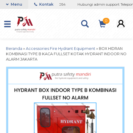
08 / 081237364201 / 081290691054
Menu
Kontak
Hubungi admin support Telepon a
0
Beranda
»
Accessories Fire Hydrant Equipment
»
BOX HIDRAN
KOMBINASI TYPE B KACA FULLSET KOTAK HYDRANT INDOOR NO
ALARM JAKARTA