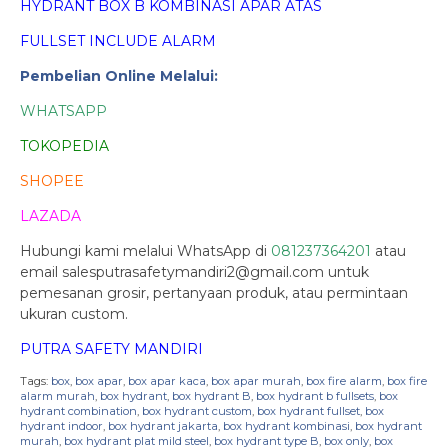
HYDRANT BOX B KOMBINASI APAR ATAS
FULLSET INCLUDE ALARM
Pembelian Online Melalui:
WHATSAPP
TOKOPEDIA
SHOPEE
LAZADA
Hubungi kami melalui WhatsApp di
081237364201
atau
email salesputrasafetymandiri2@gmail.com untuk
pemesanan grosir, pertanyaan produk, atau permintaan
ukuran custom.
PUTRA SAFETY MANDIRI
Tags:
box
,
box apar
,
box apar kaca
,
box apar murah
,
box fire alarm
,
box fire
alarm murah
,
box hydrant
,
box hydrant B
,
box hydrant b fullsets
,
box
hydrant combination
,
box hydrant custom
,
box hydrant fullset
,
box
hydrant indoor
,
box hydrant jakarta
,
box hydrant kombinasi
,
box hydrant
murah
,
box hydrant plat mild steel
,
box hydrant type B
,
box only
,
box