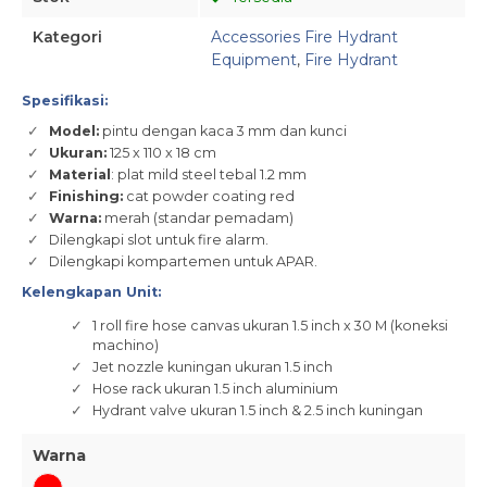
Kategori
Accessories Fire Hydrant
Equipment
,
Fire Hydrant
Spesifikasi:
Model:
pintu dengan kaca 3 mm dan kunci
Ukuran:
125 x 110 x 18 cm
Material
: plat mild steel tebal 1.2 mm
Finishing:
cat powder coating red
Warna:
merah (standar pemadam)
Dilengkapi slot untuk fire alarm.
Dilengkapi kompartemen untuk APAR.
Kelengkapan Unit:
1 roll fire hose canvas ukuran 1.5 inch x 30 M (koneksi
machino)
Jet nozzle kuningan ukuran 1.5 inch
Hose rack ukuran 1.5 inch aluminium
Hydrant valve ukuran 1.5 inch & 2.5 inch kuningan
Warna