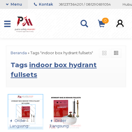
 atau Whatsapp 082133767508 / 081237364201 / 081290691054
Menu
Kontak
Hubun
0
Beranda
»
Tags "indoor box hydrant fullsets"
Tags
indoor box hydrant
fullsets
Order
Order
Langsung
Langsung