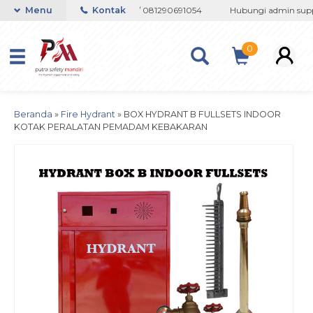
082133767508 / 081237364201 / 081290691054
Menu
Kontak
Hubungi admin support
0
Beranda
»
Fire Hydrant
»
BOX HYDRANT B FULLSETS INDOOR
KOTAK PERALATAN PEMADAM KEBAKARAN