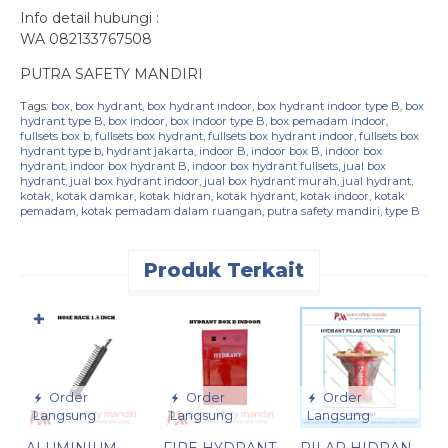
Info detail hubungi :
WA 082133767508
PUTRA SAFETY MANDIRI
Tags:
box
,
box hydrant
,
box hydrant indoor
,
box hydrant indoor type B
,
box
hydrant type B
,
box indoor
,
box indoor type B
,
box pemadam indoor
,
fullsets box b
,
fullsets box hydrant
,
fullsets box hydrant indoor
,
fullsets box
hydrant type b
,
hydrant jakarta
,
indoor B
,
indoor box B
,
indoor box
hydrant
,
indoor box hydrant B
,
indoor box hydrant fullsets
,
jual box
hydrant
,
jual box hydrant indoor
,
jual box hydrant murah
,
jual hydrant
,
kotak
,
kotak damkar
,
kotak hidran
,
kotak hydrant
,
kotak indoor
,
kotak
pemadam
,
kotak pemadam dalam ruangan
,
putra safety mandiri
,
type B
Produk Terkait
✚
Order
Order
Order
Langsung
Langsung
Langsung
ALUMINIUM
FIRE HYDRANT
PILAR HIDRAN
G