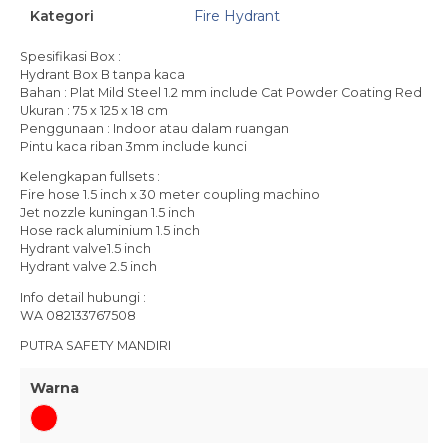
Kategori
Fire Hydrant
Spesifikasi Box :
Hydrant Box B tanpa kaca
Bahan : Plat Mild Steel 1.2 mm include Cat Powder Coating Red
Ukuran : 75 x 125 x 18 cm
Penggunaan : Indoor atau dalam ruangan
Pintu kaca riban 3mm include kunci
Kelengkapan fullsets :
Fire hose 1.5 inch x 30 meter coupling machino
Jet nozzle kuningan 1.5 inch
Hose rack aluminium 1.5 inch
Hydrant valve1.5 inch
Hydrant valve 2.5 inch
Info detail hubungi :
WA 082133767508
PUTRA SAFETY MANDIRI
Warna