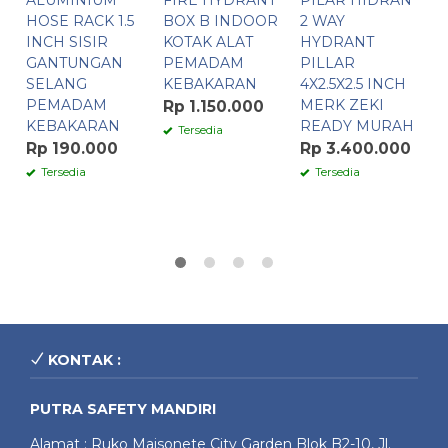
HOSE RACK 1.5
BOX B INDOOR
2 WAY
S
INCH SISIR
KOTAK ALAT
HYDRANT
T
GANTUNGAN
PEMADAM
PILLAR
I
SELANG
KEBAKARAN
4X2.5X2.5 INCH
P
PEMADAM
MERK ZEKI
F
Rp 1.150.000
KEBAKARAN
READY MURAH
C
Tersedia
M
Rp 190.000
Rp 3.400.000
R
Tersedia
Tersedia
KONTAK :
PUTRA SAFETY MANDIRI
Alamat : Ruko Maisonete City Garden Blok B2-10, Jl.