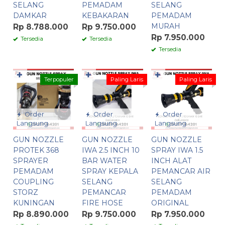
SELANG
PEMADAM
SELANG
DAMKAR
KEBAKARAN
PEMADAM
MURAH
Rp 8.788.000
Rp 9.750.000
Rp 7.950.000
Tersedia
Tersedia
Tersedia
✚
✚
✚
Terpopuler
Paling Laris
Paling Laris
Order
Order
Order
Langsung
Langsung
Langsung
GUN NOZZLE
GUN NOZZLE
GUN NOZZLE
PROTEK 368
IWA 2.5 INCH 10
SPRAY IWA 1.5
SPRAYER
BAR WATER
INCH ALAT
PEMADAM
SPRAY KEPALA
PEMANCAR AIR
COUPLING
SELANG
SELANG
STORZ
PEMANCAR
PEMADAM
KUNINGAN
FIRE HOSE
ORIGINAL
Rp 8.890.000
Rp 9.750.000
Rp 7.950.000