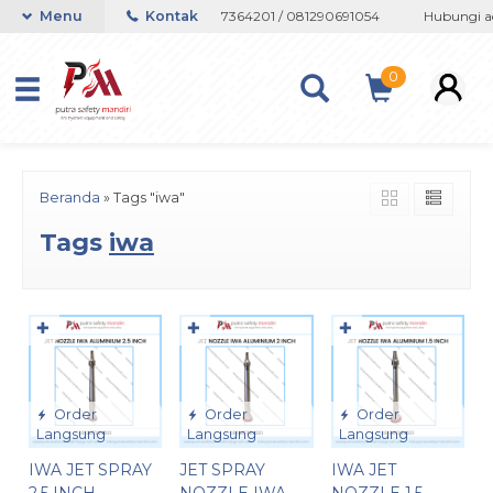
 Whatsapp 082133767508 / 081237364201 / 081290691054
Menu
Kontak
Hubungi ad
0
Beranda
»
Tags "iwa"
Tags
iwa
✚
✚
✚
Order
Order
Order
Langsung
Langsung
Langsung
IWA JET SPRAY
JET SPRAY
IWA JET