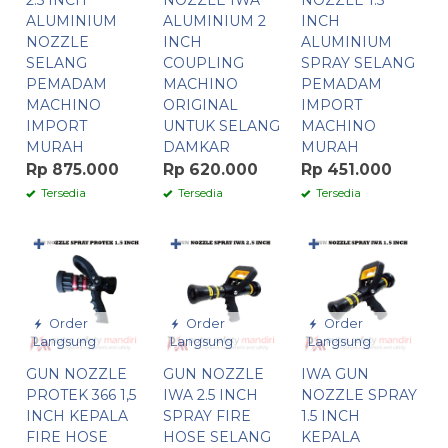
2.5 INCH
NOZZLE IWA
NOZZLE 1.5
ALUMINIUM
ALUMINIUM 2
INCH
NOZZLE
INCH
ALUMINIUM
SELANG
COUPLING
SPRAY SELANG
PEMADAM
MACHINO
PEMADAM
MACHINO
ORIGINAL
IMPORT
IMPORT
UNTUK SELANG
MACHINO
MURAH
DAMKAR
MURAH
Rp 875.000
Rp 620.000
Rp 451.000
Tersedia
Tersedia
Tersedia
✚
✚
✚
Order
Order
Order
Langsung
Langsung
Langsung
GUN NOZZLE
GUN NOZZLE
IWA GUN
PROTEK 366 1,5
IWA 2.5 INCH
NOZZLE SPRAY
INCH KEPALA
SPRAY FIRE
1.5 INCH
FIRE HOSE
HOSE SELANG
KEPALA