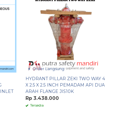
Order Langsung
Order 
HYDRANT PILLAR ZEKI TWO WAY 4
FIRE PU
G
X 2.5 X 2.5 INCH PEMADAM API DUA
POMPA F
INLET
ARAH FLANGE JIS10K
ORIGINA
Rp 3.438.000
Rp 83.5
Tersedia
Tersedia
/