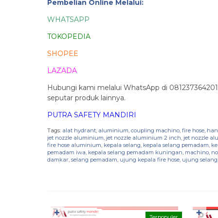
Pembelian Online Melalui:
WHATSAPP
TOKOPEDIA
SHOPEE
LAZADA
Hubungi kami melalui WhatsApp di 081237364201 
seputar produk lainnya.
PUTRA SAFETY MANDIRI
Tags:
alat hydrant
,
aluminium
,
coupling machino
,
fire hose
,
hand
jet nozzle aluminium
,
jet nozzle aluminium 2 inch
,
jet nozzle 
fire hose aluminium
,
kepala selang
,
kepala selang pemadam
,
ke
pemadam iwa
,
kepala selang pemadam kuningan
,
machino
,
no
damkar
,
selang pemadam
,
ujung kepala fire hose
,
ujung selang
✚
✚
Terpopuler