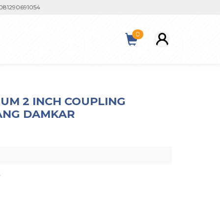
90691054
0
IUM 2 INCH COUPLING
LANG DAMKAR
t