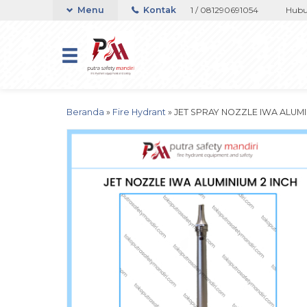
au Whatsapp 082133767508 / 081237364201 / 081290691054
Menu
Kontak
Hubungi a
Beranda
»
Fire Hydrant
»
JET SPRAY NOZZLE IWA ALUM