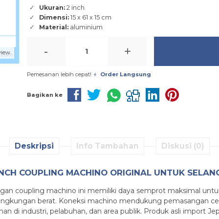
Ukuran:
2 inch
Dimensi:
15 x 61 x 15 cm
Material:
aluminium
-
+
view
Pemesanan lebih cepat!
Order Langsung
Bagikan ke
Deskripsi
Info Tambahan
Diskusi (0)
 INCH COUPLING MACHINO ORIGINAL UNTUK SELA
engan coupling machino ini memiliki daya semprot maksimal un
ingkungan berat. Koneksi machino mendukung pemasangan cepat
 di industri, pelabuhan, dan area publik. Produk asli import Je