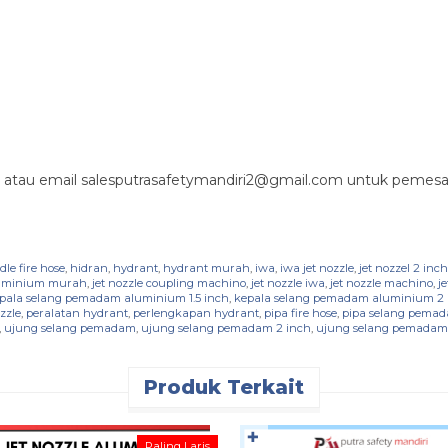
atau email salesputrasafetymandiri2@gmail.com untuk pemesan
le fire hose
,
hidran
,
hydrant
,
hydrant murah
,
iwa
,
iwa jet nozzle
,
jet nozzel 2 inch
aluminium murah
,
jet nozzle coupling machino
,
jet nozzle iwa
,
jet nozzle machino
,
j
pala selang pemadam aluminium 1.5 inch
,
kepala selang pemadam aluminium 2 
zzle
,
peralatan hydrant
,
perlengkapan hydrant
,
pipa fire hose
,
pipa selang pema
,
ujung selang pemadam
,
ujung selang pemadam 2 inch
,
ujung selang pemadam
Produk Terkait
✚
Paling Laris