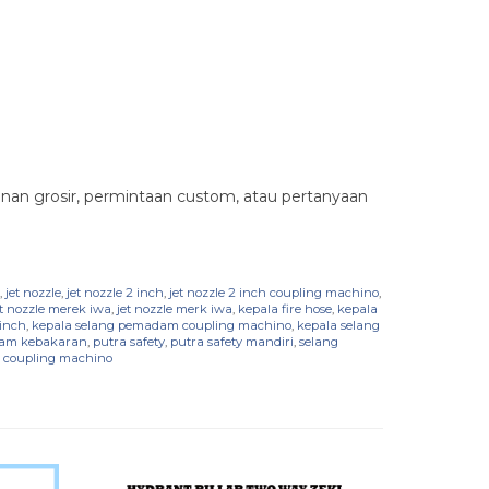
an grosir, permintaan custom, atau pertanyaan
,
jet nozzle
,
jet nozzle 2 inch
,
jet nozzle 2 inch coupling machino
,
et nozzle merek iwa
,
jet nozzle merk iwa
,
kepala fire hose
,
kepala
inch
,
kepala selang pemadam coupling machino
,
kepala selang
dam kebakaran
,
putra safety
,
putra safety mandiri
,
selang
 coupling machino
✚