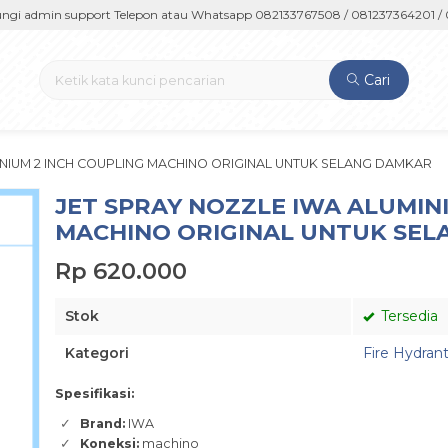
dmin support Telepon atau Whatsapp 082133767508 / 081237364201 / 0812
Cari
INIUM 2 INCH COUPLING MACHINO ORIGINAL UNTUK SELANG DAMKAR
JET SPRAY NOZZLE IWA ALUMIN
MACHINO ORIGINAL UNTUK SE
Rp 620.000
Stok
Tersedia
Kategori
Fire Hydran
Spesifikasi:
Brand:
IWA
Koneksi:
machino