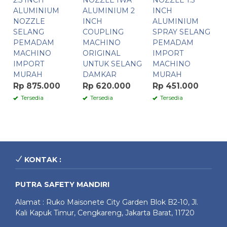
2.5 INCH
NOZZLE IWA
NOZZLE 1.5
ALUMINIUM
ALUMINIUM 2
INCH
NOZZLE
INCH
ALUMINIUM
SELANG
COUPLING
SPRAY SELANG
PEMADAM
MACHINO
PEMADAM
MACHINO
ORIGINAL
IMPORT
IMPORT
UNTUK SELANG
MACHINO
MURAH
DAMKAR
MURAH
Rp 875.000
Rp 620.000
Rp 451.000
Tersedia
Tersedia
Tersedia
KONTAK :
PUTRA SAFETY MANDIRI
Alamat : Ruko Maisonete City Garden Blok B2-10, Jl.
Kali Kapuk Timur, Cengkareng, Jakarta Barat, 11720