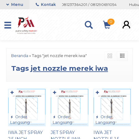
 atau Whatsapp 082133767508 / 081237364201 / 081290691054
Menu
Kontak
Hubun
0
Beranda
»
Tags "jet nozzle merek iwa"
Tags
jet nozzle merek iwa
✚
✚
✚
Order
Order
Order
Langsung
Langsung
Langsung
IWA JET SPRAY
JET SPRAY
IWA JET