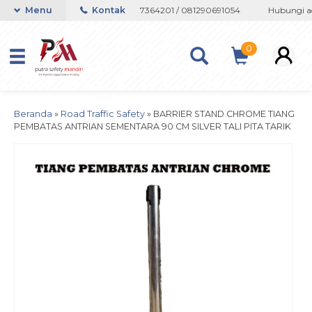
Whatsapp 082133767508 / 081237364201 / 081290691054
Menu
Kontak
Hubungi adm
0
Beranda
»
Road Traffic Safety
»
BARRIER STAND CHROME TIANG
PEMBATAS ANTRIAN SEMENTARA 90 CM SILVER TALI PITA TARIK