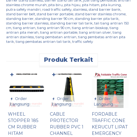
barrier stand stainless
,
barrier stand tali tarik
,
jual tiang pembatas antrian
stainless chrome murah
,
pita biru
,
pita hijau
,
pita hitam
,
pita kuning
,
putra safety mandiri
,
road traffic safety
,
stainless
,
stand barrier bank
,
stand barrier belt
,
stand barrier portable
,
stand barrier stainless chrome
,
standing barrier
,
standing barrier 90 cm
,
standing barrier pita tarik
,
standing barrier stainless
,
standing barrier tali tarik
,
tali tiang antrian 150
cm
,
tiang antrian
,
tiang antrian 90 cm
,
tiang antrian bioskop
,
tiang
antrian pita merah
,
tiang antrian portable
,
tiang antrian silver
,
tiang
antrian stainless
,
tiang pembatan antrian
,
tiang pembatas antrian pita
tarik
,
tiang pembatas antrian tali tarik
,
traffic safety
Produk Terkait
✚
✚
Order
Order
Order
Langsung
Langsung
Langsung
WHEEL
CABLE
FORDABLE
T
STOPPER 185
PROTECTOR
TRAFFIC CONE
4
CM RUBBER
RUBBER PVC 1
KERUCUT LIPAT
P
HITAM
CHANNEL
EMERGENCY
J