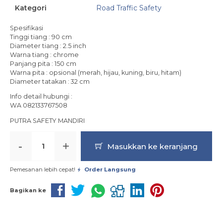
Kategori
Road Traffic Safety
Spesifikasi
Tinggi tiang : 90 cm
Diameter tiang : 2.5 inch
Warna tiang : chrome
Panjang pita : 150 cm
Warna pita : opsional (merah, hijau, kuning, biru, hitam)
Diameter tatakan : 32 cm
Info detail hubungi :
WA 082133767508
PUTRA SAFETY MANDIRI
-
+
Masukkan ke keranjang
Pemesanan lebih cepat!
Order Langsung
Bagikan ke