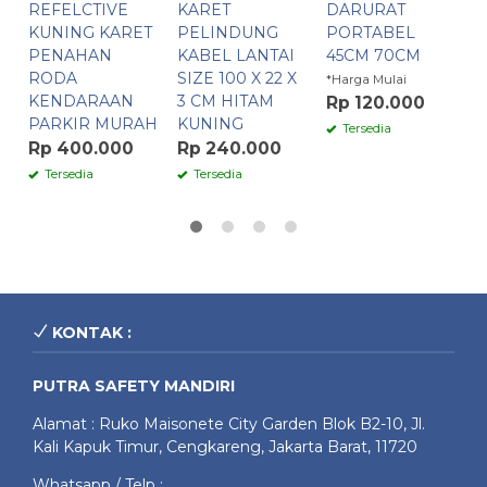
REFELCTIVE
KARET
DARURAT
L
KUNING KARET
PELINDUNG
PORTABEL
R
PENAHAN
KABEL LANTAI
45CM 70CM
S
RODA
SIZE 100 X 22 X
R
*Harga Mulai
KENDARAAN
3 CM HITAM
Rp 120.000
R
PARKIR MURAH
KUNING
Tersedia
Rp 400.000
Rp 240.000
Tersedia
Tersedia
KONTAK :
PUTRA SAFETY MANDIRI
Alamat : Ruko Maisonete City Garden Blok B2-10, Jl.
Kali Kapuk Timur, Cengkareng, Jakarta Barat, 11720
Whatsapp / Telp :