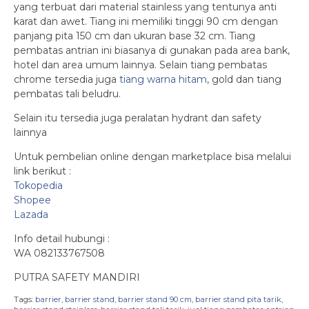
yang terbuat dari material stainless yang tentunya anti
karat dan awet. Tiang ini memiliki tinggi 90 cm dengan
panjang pita 150 cm dan ukuran base 32 cm. Tiang
pembatas antrian ini biasanya di gunakan pada area bank,
hotel dan area umum lainnya. Selain tiang pembatas
chrome tersedia juga
tiang warna hitam
, gold dan tiang
pembatas tali beludru.
Selain itu tersedia juga peralatan hydrant dan safety
lainnya
Untuk pembelian online dengan marketplace bisa melalui
link berikut :
Tokopedia
Shopee
Lazada
Info detail hubungi :
WA 082133767508
PUTRA SAFETY MANDIRI
Tags:
barrier
,
barrier stand
,
barrier stand 90 cm
,
barrier stand pita tarik
,