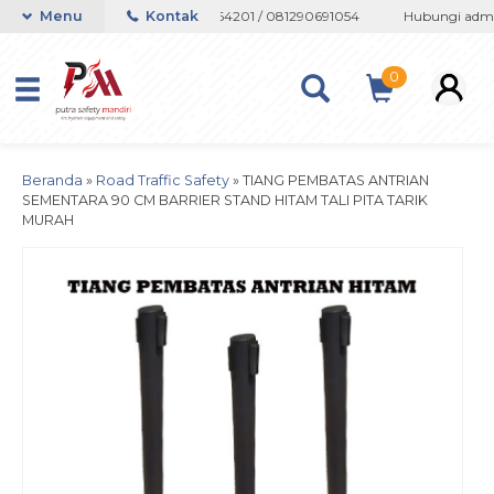
tsapp 082133767508 / 081237364201 / 081290691054
Menu
Kontak
Hubungi admin 
0
Beranda
»
Road Traffic Safety
»
TIANG PEMBATAS ANTRIAN
SEMENTARA 90 CM BARRIER STAND HITAM TALI PITA TARIK
MURAH