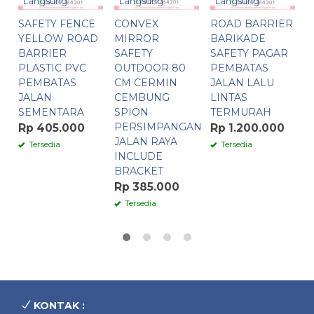
Langsung
Langsung
Langsung
SAFETY FENCE
CONVEX
ROAD BARRIER
R
YELLOW ROAD
MIRROR
BARIKADE
P
BARRIER
SAFETY
SAFETY PAGAR
S
PLASTIC PVC
OUTDOOR 80
PEMBATAS
T
PEMBATAS
CM CERMIN
JALAN LALU
M
JALAN
CEMBUNG
LINTAS
P
SEMENTARA
SPION
TERMURAH
1
PERSIMPANGAN
Rp 405.000
Rp 1.200.000
R
JALAN RAYA
Tersedia
Tersedia
INCLUDE
BRACKET
Rp 385.000
Tersedia
KONTAK :