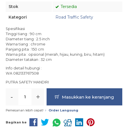
Stok
Tersedia
Kategori
Road Traffic Safety
Spesifikasi
Tinggi tiang : 90 cm
Diameter tiang : 2.5 inch
Warna tiang : chrome
Panjang pita : 150 cm
Warna pita : opsional (merah, hijau, kuning, biru, hitam)
Diameter tatakan : 32 cm
Info detail hubungi :
WA 082133767508
PUTRA SAFETY MANDIRI
-
+
Masukkan ke keranjang
Pemesanan lebih cepat!
Order Langsung
Bagikan ke