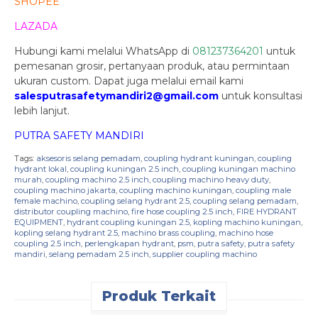
SHOPEE
LAZADA
Hubungi kami melalui WhatsApp di
081237364201
untuk
pemesanan grosir, pertanyaan produk, atau permintaan
ukuran custom. Dapat juga melalui email kami
salesputrasafetymandiri2@gmail.com
untuk konsultasi
lebih lanjut.
PUTRA SAFETY MANDIRI
Tags:
aksesoris selang pemadam
,
coupling hydrant kuningan
,
coupling
hydrant lokal
,
coupling kuningan 2.5 inch
,
coupling kuningan machino
murah
,
coupling machino 2.5 inch
,
coupling machino heavy duty
,
coupling machino jakarta
,
coupling machino kuningan
,
coupling male
female machino
,
coupling selang hydrant 2.5
,
coupling selang pemadam
,
distributor coupling machino
,
fire hose coupling 2.5 inch
,
FIRE HYDRANT
EQUIPMENT
,
hydrant coupling kuningan 2.5
,
kopling machino kuningan
,
kopling selang hydrant 2.5
,
machino brass coupling
,
machino hose
coupling 2.5 inch
,
perlengkapan hydrant
,
psm
,
putra safety
,
putra safety
mandiri
,
selang pemadam 2.5 inch
,
supplier coupling machino
Produk Terkait