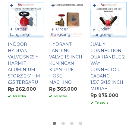
✚
✚
✚
Order
Order
Order
Langsung
Langsung
Langsung
INDOOR
HYDRANT
JUAL Y
K
HYDRANT
LANDING
CONNECTION
M
VALVE SN65-Y
VALVE 1,5 INCH
DUA HANDLE 2
I
HARMIT
KUNINGAN
WAY
C
ALUMINIUM
KRAN FIRE
CONNECTOR
S
STORZ 2.5″ HM-
HOSE
CABANG
623 TERBARU
MACHINO
1.5X1.5X1.5 INCH
A
MURAH
R
Rp 262.000
Rp 365.000
Rp 975.000
R
Tersedia
Tersedia
Tersedia