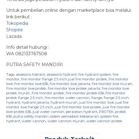
Untuk pembelian online dengan marketplace bisa melalui
link berikut :
Tokopedia
Shopee
Lazada
Info detail hubungi :
WA 082133767508
PUTRA SAFETY MANDIRI
Tags:
aksesoris hidrant
,
aksesoris hydrant
,
fire hydrant system
,
fire
monitor
,
fire monitor flange 2.5 inch jual fire monitor protek
,
fire monitor
love
,
fire monitor love 636
,
fire monitor love jakarta
,
fire monitor love murah
,
Fire monitor love protek
,
fire monitor love protek jakarta
,
fire monitor love
protek murah
,
Fire monitor protek
,
fire monitor protek 636
,
fire monitor
protek flange 2.5 inch
,
fire monitor water cannon
,
flange
,
flange 2.5 inch
,
hydrant
,
hydrant jakarta
,
hydrant murah
,
jual fire monitor love
,
jual fire
monitor love flange 2.5 inch
,
jual fire monitor love protek
,
jual fire monitor
love protek 636
,
jual water cannon
,
peralatan hydrant
,
PROTEK
,
protek
636
,
putra safety mandiri
,
sistem pemadam kebakaran
,
system fire
hydrant
,
water cannon
,
water cannon murah
,
water cannon protek