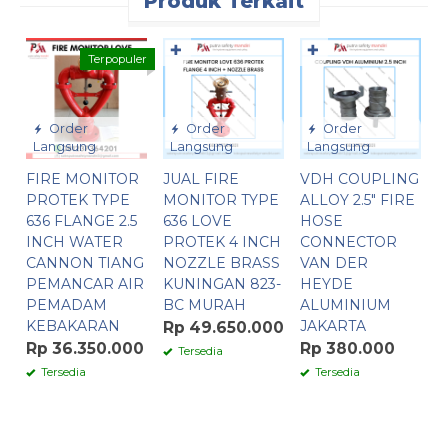
Produk Terkait
✚
✚
Terpopuler
Order
Order
Order
Langsung
Langsung
Langsung
FIRE MONITOR
JUAL FIRE
VDH COUPLING
J
PROTEK TYPE
MONITOR TYPE
ALLOY 2.5″ FIRE
C
636 FLANGE 2.5
636 LOVE
HOSE
5
INCH WATER
PROTEK 4 INCH
CONNECTOR
B
CANNON TIANG
NOZZLE BRASS
VAN DER
2
PEMANCAR AIR
KUNINGAN 823-
HEYDE
T
PEMADAM
BC MURAH
ALUMINIUM
A
KEBAKARAN
JAKARTA
Rp 49.650.000
R
Rp 36.350.000
Rp 380.000
Tersedia
Tersedia
Tersedia