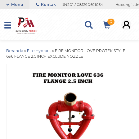
atsapp 082133767508 / 081237364201 / 081290691054
Menu
Kontak
Hubungi admin
0
Beranda
»
Fire Hydrant
»
FIRE MONITOR LOVE PROTEK STYLE
636 FLANGE 2,5 INCH EXCLUDE NOZZLE