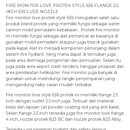
FIRE MONITOR LOVE PROTEK STYLE 636 FLANGE 2,5
INCH EXCLUDE NOZZLE
Fire monitor love protek style 636 merupakan salah satu
produk brand protek yang memiliki fungsi sebagai water
cannon mobil pemadam kebakaran. Protek fire monitor
ini memiliki fungsi sebagai alat pemancar air baisanya di
gunakan mobil pemadam ataupun juga bisa di gunakan
pada kapal. Alat ini menjadi komponen penunjang dalam
sistem fire hydrant. Yang mana dapat di temukan juga
pada area dermaga pengiriman dan pemuatan. Selain itu
juga pada area airport crash tenders, hanggar pesawat dan
area pendaratan helikopter. Fire monitor juga banyak di
gunakan untuk melindungi tangki penyimpanan yang
mengandung risiko cairan mudah terbakar.
Fire monitor love style 636 protek ini memiliki flange 2.5
inch dengan outlet 2.5 inch juga. Terbuat dari material
brass dan lapisan cat powder coating red yang anti karat.
Selain flange 2.5 inch tersedia juga fire monitor love flange
4 inch, nozzle protek 823 BC dan nozzle protek 823 Alloy.
Tersedia juga peralatan hydrant dan safety lainnya.