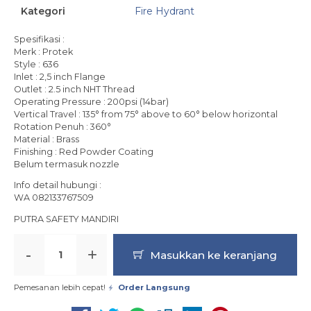
Kategori
Fire Hydrant
Spesifikasi :
Merk : Protek
Style : 636
Inlet : 2,5 inch Flange
Outlet : 2.5 inch NHT Thread
Operating Pressure : 200psi (14bar)
Vertical Travel : 135° from 75° above to 60° below horizontal
Rotation Penuh : 360°
Material : Brass
Finishing : Red Powder Coating
Belum termasuk nozzle
Info detail hubungi :
WA 082133767509
PUTRA SAFETY MANDIRI
-
+
Masukkan ke keranjang
Pemesanan lebih cepat!
Order Langsung