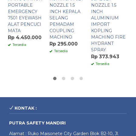
PORTABLE
NOZZLE 1.5
NOZZLE 1.5
B
EMERGENCY
INCH KEPALA
INCH
T
7501 EYEWASH
SELANG
ALUMINIUM
L
ALAT PENCUCI
PEMADAM
IMPORT
MATA
COUPLING
KOPLING
R
MACHINO
MACHINO FIRE
Rp 4.450.000
HYDRANT
Rp 295.000
Tersedia
SPRAY
Tersedia
Rp 373.943
Tersedia
KONTAK :
PUTRA SAFETY MANDIRI
Alamat : Ruko Maisonete City Garden Blok B2-10, Jl.