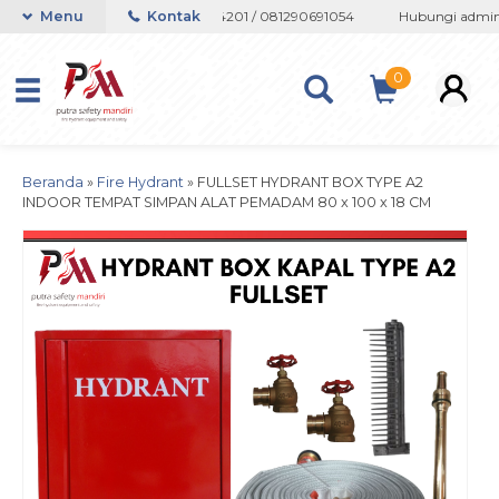
sapp 082133767508 / 081237364201 / 081290691054
Menu
Kontak
Hubungi admin su
0
Beranda
»
Fire Hydrant
»
FULLSET HYDRANT BOX TYPE A2
INDOOR TEMPAT SIMPAN ALAT PEMADAM 80 x 100 x 18 CM