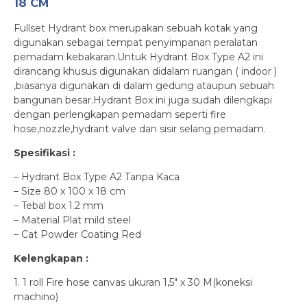
18 CM
Fullset Hydrant box merupakan sebuah kotak yang
digunakan sebagai tempat penyimpanan peralatan
pemadam kebakaran.Untuk Hydrant Box Type A2 ini
dirancang khusus digunakan didalam ruangan ( indoor )
,biasanya digunakan di dalam gedung ataupun sebuah
bangunan besar.Hydrant Box ini juga sudah dilengkapi
dengan perlengkapan pemadam seperti fire
hose,nozzle,hydrant valve dan sisir selang pemadam.
Spesifikasi :
– Hydrant Box Type A2 Tanpa Kaca
– Size 80 x 100 x 18 cm
– Tebal box 1.2 mm
– Material Plat mild steel
– Cat Powder Coating Red
Kelengkapan :
1. 1 roll Fire hose canvas ukuran 1,5″ x 30 M(koneksi
machino)