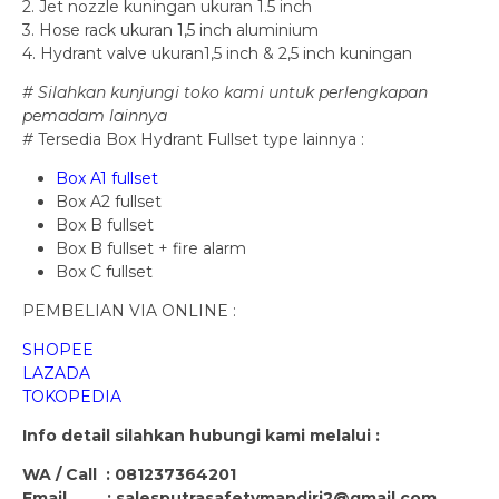
2. Jet nozzle kuningan ukuran 1.5 inch
3. Hose rack ukuran 1,5 inch aluminium
4. Hydrant valve ukuran1,5 inch & 2,5 inch kuningan
# Silahkan kunjungi toko kami untuk perlengkapan
pemadam lainnya
#
Tersedia Box Hydrant Fullset type lainnya :
Box A1 fullset
Box A2 fullset
Box B fullset
Box B fullset + fire alarm
Box C fullset
PEMBELIAN VIA ONLINE :
SHOPEE
LAZADA
TOKOPEDIA
Info detail silahkan hubungi kami melalui :
WA / Call : 081237364201
Email : salesputrasafetymandiri2@gmail.com