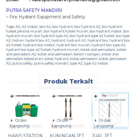
PUTRA SAFETY MANDIRI
– Fire Hydrant Equipment and Safety
Tags:
A2
,
A2 indoor
,
box A2
,
box hydrant
,
box hydrant A2
,
box hydrant
fullset jakarta murah
,
box hydrant fullset murah
,
box hydrant indoor
,
box
hydrant murah
,
box hydrant type A2
,
box hydrant type a2 fullset
,
box type
A2
,
hidran
,
hydant box A2
,
hydrant
,
hydrant A2
,
hydrant box
,
hydrant box
a2 fullset
,
hydrant box indoor
,
hydrant box murah
,
hydrant box type A2
,
hydrant box type a2 fullset
,
hydrant murah
,
kotak alat pemadam
,
kotak
alat pemadam A2
,
kotak alat pemadam dalam ruangan
,
kotak alat
pemadam kebakaran
,
kotak hydrant
,
kotak pemadam
,
kotak pemadam
A2
,
putra safety
,
putra safety mandiri
,
type A2
,
type A2 indoor
Produk Terkait
✚
✚
✚
Order
Order
Order
Langsung
Langsung
Langsung
HAWS STATION
KUNINGAN JET
JUAL JET
O