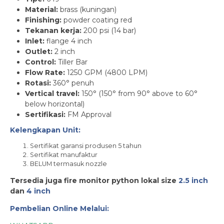
Material:
brass (kuningan)
Finishing:
powder coating red
Tekanan kerja:
200 psi (14 bar)
Inlet:
flange 4 inch
Outlet:
2 inch
Control:
Tiller Bar
Flow Rate:
1250 GPM (4800 LPM)
Rotasi:
360° penuh
Vertical
travel:
150° (150° from 90° above to 60°
below horizontal)
Sertifikasi:
FM Approval
Kelengkapan Unit:
Sertifikat garansi produsen 5 tahun
Sertifikat manufaktur
BELUM termasuk nozzle
Tersedia juga fire monitor python lokal size
2.5 inch
dan
4 inch
Pembelian Online Melalui: