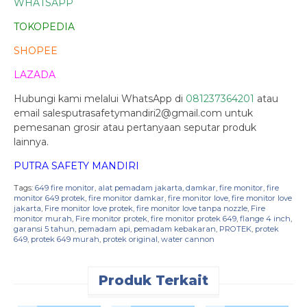
WHATSAPP
TOKOPEDIA
SHOPEE
LAZADA
Hubungi kami melalui WhatsApp di
081237364201
atau
email salesputrasafetymandiri2@gmail.com untuk
pemesanan grosir atau pertanyaan seputar produk
lainnya.
PUTRA SAFETY MANDIRI
Tags:
649 fire monitor
,
alat pemadam jakarta
,
damkar
,
fire monitor
,
fire
monitor 649 protek
,
fire monitor damkar
,
fire monitor love
,
fire monitor love
jakarta
,
Fire monitor love protek
,
fire monitor love tanpa nozzle
,
Fire
monitor murah
,
Fire monitor protek
,
fire monitor protek 649
,
flange 4 inch
,
garansi 5 tahun
,
pemadam api
,
pemadam kebakaran
,
PROTEK
,
protek
649
,
protek 649 murah
,
protek original
,
water cannon
Produk Terkait