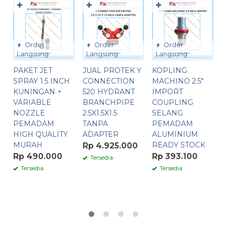
✚
✚
✚
Order
Order
Order
Langsung
Langsung
Langsung
PAKET JET
JUAL PROTEK Y
KOPLING
Y
SPRAY 1.5 INCH
CONNECTION
MACHINO 2.5″
S
KUNINGAN +
520 HYDRANT
IMPORT
C
VARIABLE
BRANCHPIPE
COUPLING
H
NOZZLE
2.5X1.5X1.5
SELANG
G
PEMADAM
TANPA
PEMADAM
H
HIGH QUALITY
ADAPTER
ALUMINIUM
MURAH
READY STOCK
S
Rp 4.925.000
P
Rp 490.000
Rp 393.100
Tersedia
2.
Tersedia
Tersedia
R