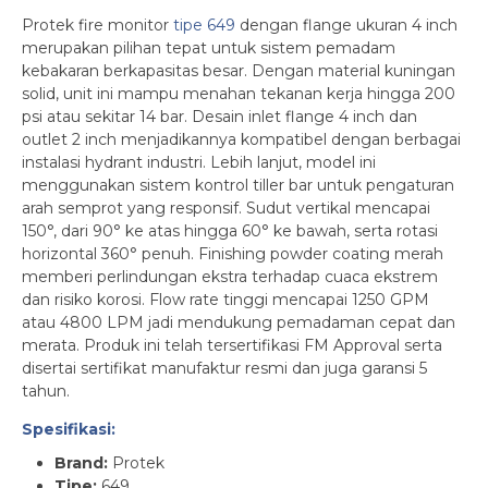
Protek fire monitor
tipe 649
dengan flange ukuran 4 inch
merupakan pilihan tepat untuk sistem pemadam
kebakaran berkapasitas besar. Dengan material kuningan
solid, unit ini mampu menahan tekanan kerja hingga 200
psi atau sekitar 14 bar. Desain inlet flange 4 inch dan
outlet 2 inch menjadikannya kompatibel dengan berbagai
instalasi hydrant industri. Lebih lanjut, model ini
menggunakan sistem kontrol tiller bar untuk pengaturan
arah semprot yang responsif. Sudut vertikal mencapai
150°, dari 90° ke atas hingga 60° ke bawah, serta rotasi
horizontal 360° penuh. Finishing powder coating merah
memberi perlindungan ekstra terhadap cuaca ekstrem
dan risiko korosi. Flow rate tinggi mencapai 1250 GPM
atau 4800 LPM jadi mendukung pemadaman cepat dan
merata. Produk ini telah tersertifikasi FM Approval serta
disertai sertifikat manufaktur resmi dan juga garansi 5
tahun.
Spesifikasi:
Brand:
Protek
Tipe:
649