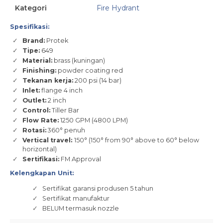
Kategori
Fire Hydrant
Spesifikasi:
Brand:
Protek
Tipe:
649
Material:
brass (kuningan)
Finishing:
powder coating red
Tekanan kerja:
200 psi (14 bar)
Inlet:
flange 4 inch
Outlet:
2 inch
Control:
Tiller Bar
Flow Rate:
1250 GPM (4800 LPM)
Rotasi:
360° penuh
Vertical
travel:
150° (150° from 90° above to 60° below
horizontal)
Sertifikasi:
FM Approval
Kelengkapan Unit:
Sertifikat garansi produsen 5 tahun
Sertifikat manufaktur
BELUM termasuk nozzle