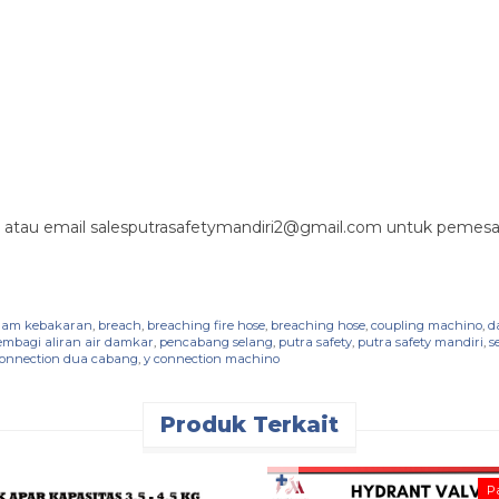
atau email salesputrasafetymandiri2@gmail.com untuk pemesan
dam kebakaran
,
breach
,
breaching fire hose
,
breaching hose
,
coupling machino
,
d
embagi aliran air damkar
,
pencabang selang
,
putra safety
,
putra safety mandiri
,
s
connection dua cabang
,
y connection machino
Produk Terkait
✚
Pa