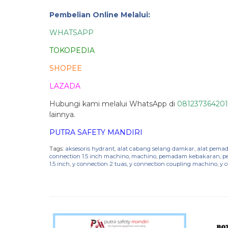
Pembelian Online Melalui:
WHATSAPP
TOKOPEDIA
SHOPEE
LAZADA
Hubungi kami melalui WhatsApp di
081237364201
lainnya.
PUTRA SAFETY MANDIRI
Tags:
aksesoris hydrant
,
alat cabang selang damkar
,
alat pema
connection 1.5 inch machino
,
machino
,
pemadam kebakaran
,
p
1.5 inch
,
y connection 2 tuas
,
y connection coupling machino
,
y 