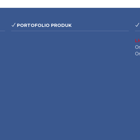
PORTOFOLIO PRODUK
L
On
On