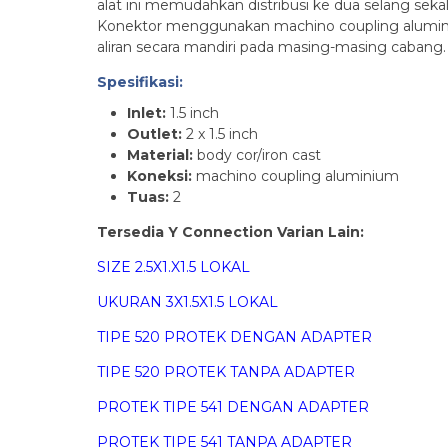
alat ini memudahkan distribusi ke dua selang sekali
Konektor menggunakan machino coupling alumini
aliran secara mandiri pada masing-masing cabang. 
Spesifikasi:
Inlet:
1.5 inch
Outlet:
2 x 1.5 inch
Material:
body cor/iron cast
Koneksi:
machino coupling aluminium
Tuas:
2
Tersedia Y Connection Varian Lain:
SIZE 2.5X1.X1.5 LOKAL
UKURAN 3X1.5X1.5 LOKAL
TIPE 520 PROTEK DENGAN ADAPTER
TIPE 520 PROTEK TANPA ADAPTER
PROTEK TIPE 541 DENGAN ADAPTER
PROTEK TIPE 541 TANPA ADAPTER