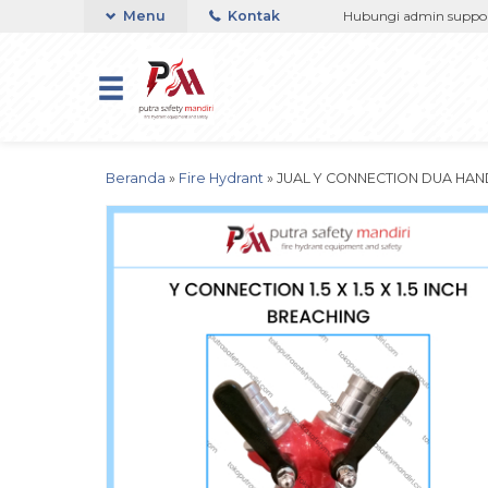
33767508 / 081237364201 / 081290691054
Menu
Kontak
Hubungi admin support Tel
Beranda
»
Fire Hydrant
»
JUAL Y CONNECTION DUA HAND