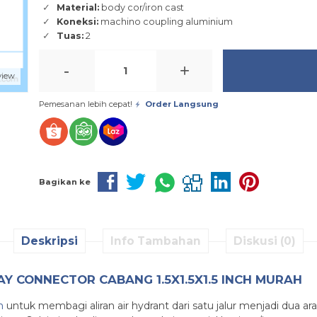
Material:
body cor/iron cast
Koneksi:
machino coupling aluminium
Tuas:
2
-
+
view
Pemesanan lebih cepat!
Order Langsung
Bagikan ke
Deskripsi
Info Tambahan
Diskusi (0)
Y CONNECTOR CABANG 1.5X1.5X1.5 INCH MURAH
h
untuk membagi aliran air hydrant dari satu jalur menjadi dua arah