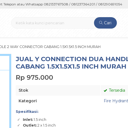
epon atau Whatsapp 082133767508 / 081237364201 / 081290691054
Cari
LE 2 WAY CONNECTOR CABANG 1.5X1.5X1.5 INCH MURAH
JUAL Y CONNECTION DUA HAND
CABANG 1.5X1.5X1.5 INCH MURAH
Rp 975.000
Stok
Tersedia
Kategori
Fire Hydran
Spesifikasi:
Inlet:
1.5 inch
Outlet:
2 x 1.5 inch