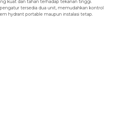
 yang kuat dan tahan terhadap tekanan tinggi.
engatur tersedia dua unit, memudahkan kontrol
tem hydrant portable maupun instalasi tetap.