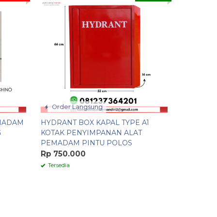
Order Langsung
Order 
MADAM
HYDRANT BOX KAPAL TYPE A1
HYDRANT
G
KOTAK PENYIMPANAN ALAT
SIMPAN 
PEMADAM PINTU POLOS
KEBAKAR
125 x 18 
Rp 750.000
Rp 1.150
Tersedia
Tersedia