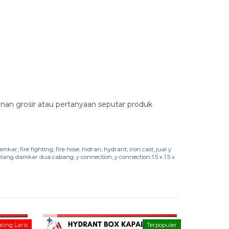
an grosir atau pertanyaan seputar produk
amkar
,
fire fighting
,
fire hose
,
hidran
,
hydrant
,
iron cast
,
jual y
elang damkar dua cabang
,
y connection
,
y connection 1.5 x 1.5 x
✚
✚
ling Laris
Terpopuler