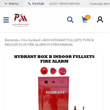
tsapp 082133767508 / 081237364201 / 081290691054
Menu
Kontak
Hubungi admin s
0
Beranda
»
Fire Hydrant
»
BOX HYDRANT FULLSETS TYPE B
INDOOR PLUS FIRE ALARM SYSTEM MANUAL