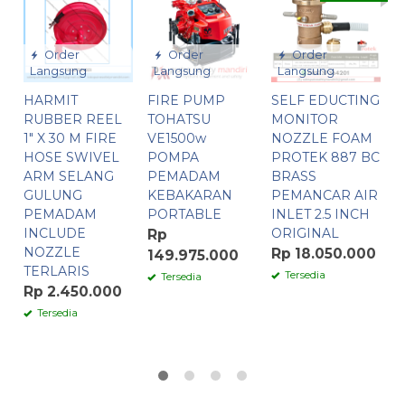
Order
Order
Order
Langsung
Langsung
Langsung
HARMIT
FIRE PUMP
SELF EDUCTING
T
RUBBER REEL
TOHATSU
MONITOR
B
1″ X 30 M FIRE
VE1500w
NOZZLE FOAM
A
HOSE SWIVEL
POMPA
PROTEK 887 BC
P
ARM SELANG
PEMADAM
BRASS
J
GULUNG
KEBAKARAN
PEMANCAR AIR
2
PEMADAM
PORTABLE
INLET 2.5 INCH
J
INCLUDE
ORIGINAL
Rp
R
NOZZLE
Rp 18.050.000
149.975.000
TERLARIS
Tersedia
Tersedia
Rp 2.450.000
Tersedia