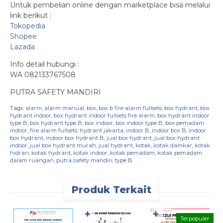
Untuk pembelian online dengan marketplace bisa melalui
link berikut :
Tokopedia
Shopee
Lazada
Info detail hubungi :
WA 082133767508
PUTRA SAFETY MANDIRI
Tags:
alarm
,
alarm manual
,
box
,
box b fire alarm fullsets
,
box hydrant
,
box
hydrant indoor
,
box hydrant indoor fullsets fire alarm
,
box hydrant indoor
type B
,
box hydrant type B
,
box indoor
,
box indoor type B
,
box pemadam
indoor
,
fire alarm fullsets
,
hydrant jakarta
,
indoor B
,
indoor box B
,
indoor
box hydrant
,
indoor box hydrant B
,
jual box hydrant
,
jual box hydrant
indoor
,
jual box hydrant murah
,
jual hydrant
,
kotak
,
kotak damkar
,
kotak
hidran
,
kotak hydrant
,
kotak indoor
,
kotak pemadam
,
kotak pemadam
dalam ruangan
,
putra safety mandiri
,
type B
Produk Terkait
✚
✚
Terpopuler