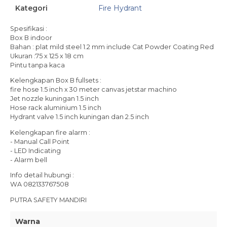
Kategori
Fire Hydrant
Spesifikasi :
Box B indoor
Bahan : plat mild steel 1.2 mm include Cat Powder Coating Red
Ukuran :75 x 125 x 18 cm
Pintu tanpa kaca
Kelengkapan Box B fullsets :
fire hose 1.5 inch x 30 meter canvas jetstar machino
Jet nozzle kuningan 1.5 inch
Hose rack aluminium 1.5 inch
Hydrant valve 1.5 inch kuningan dan 2.5 inch
Kelengkapan fire alarm :
- Manual Call Point
- LED Indicating
- Alarm bell
Info detail hubungi :
WA 082133767508
PUTRA SAFETY MANDIRI
Warna