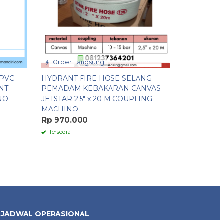
Order Langsung
Order 
 PVC
HYDRANT FIRE HOSE SELANG
HOSE RUB
NT
PEMADAM KEBAKARAN CANVAS
30 METE
NO
JETSTAR 2.5″ x 20 M COUPLING
KUNINGA
MACHINO
Rp 1.800
Rp 970.000
Tersedia
Tersedia
JADWAL OPERASIONAL