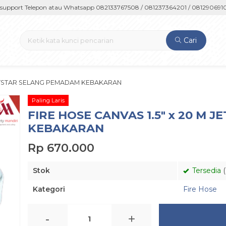
rt Telepon atau Whatsapp 082133767508 / 081237364201 / 081290691054
Cari
 JETSTAR SELANG PEMADAM KEBAKARAN
Paling Laris
FIRE HOSE CANVAS 1.5″ x 20 M
KEBAKARAN
Rp 670.000
Stok
Tersedia
(
Kategori
Fire Hose
-
+