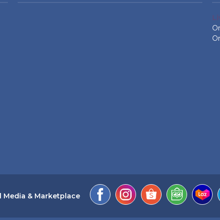
L
On
On
l Media & Marketplace