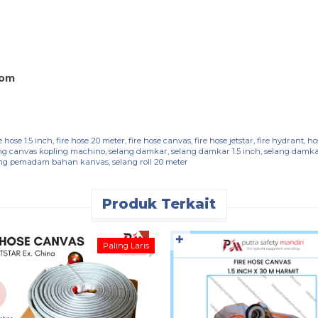
com
e hose 1.5 inch
,
fire hose 20 meter
,
fire hose canvas
,
fire hose jetstar
,
fire hydrant
,
ho
ng canvas kopling machino
,
selang damkar
,
selang damkar 1.5 inch
,
selang damka
ang pemadam bahan kanvas
,
selang roll 20 meter
Produk Terkait
✚
Paling Laris