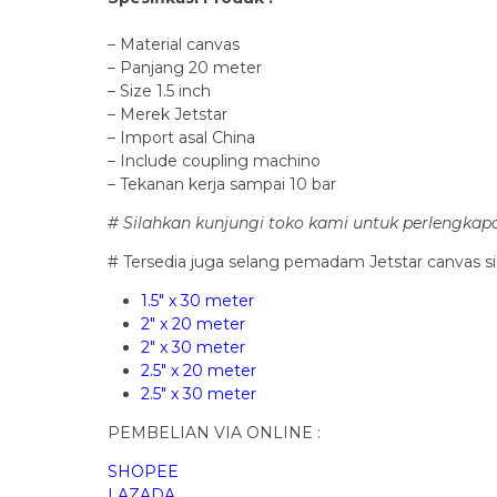
– Material canvas
– Panjang 20 meter
– Size 1.5 inch
– Merek Jetstar
– Import asal China
– Include coupling machino
– Tekanan kerja sampai 10 bar
# Silahkan kunjungi toko kami untuk perlengka
# Tersedia juga selang pemadam Jetstar canvas si
1.5″ x 30 meter
2″ x 20 meter
2″ x 30 meter
2.5″ x 20 meter
2.5″ x 30 meter
PEMBELIAN VIA ONLINE :
SHOPEE
LAZADA