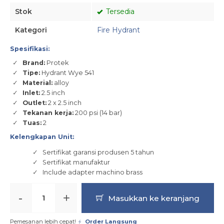
Stok
Tersedia
Kategori
Fire Hydrant
Spesifikasi:
Brand:
Protek
Tipe:
Hydrant Wye 541
Material:
alloy
Inlet:
2.5 inch
Outlet:
2 x 2.5 inch
Tekanan kerja:
200 psi (14 bar)
Tuas:
2
Kelengkapan Unit:
Sertifikat garansi produsen 5 tahun
Sertifikat manufaktur
Include adapter machino brass
-
+
Masukkan ke keranjang
Pemesanan lebih cepat!
Order Langsung