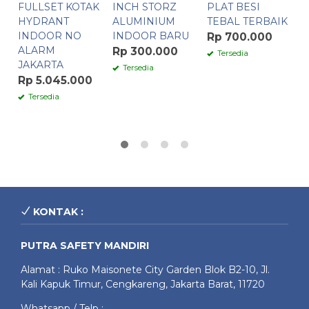
FULLSET KOTAK
INCH STORZ
PLAT BESI
T
HYDRANT
ALUMINIUM
TEBAL TERBAIK
M
INDOOR NO
INDOOR BARU
K
Rp 700.000
ALARM
Rp 300.000
R
Tersedia
JAKARTA
Tersedia
Rp 5.045.000
Tersedia
KONTAK :
PUTRA SAFETY MANDIRI
Alamat : Ruko Maisonete City Garden Blok B2-10, Jl.
Kali Kapuk Timur, Cengkareng, Jakarta Barat, 11720
Whatsapp / Telp :