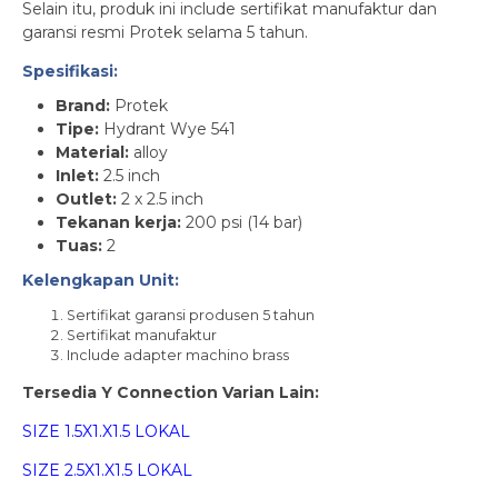
Selain itu, produk ini include sertifikat manufaktur dan
garansi resmi Protek selama 5 tahun.
Spesifikasi:
Brand:
Protek
Tipe:
Hydrant Wye 541
Material:
alloy
Inlet:
2.5 inch
Outlet:
2 x 2.5 inch
Tekanan kerja:
200 psi (14 bar)
Tuas:
2
Kelengkapan Unit:
Sertifikat garansi produsen 5 tahun
Sertifikat manufaktur
Include adapter machino brass
Tersedia Y Connection Varian Lain:
SIZE 1.5X1.X1.5 LOKAL
SIZE 2.5X1.X1.5 LOKAL