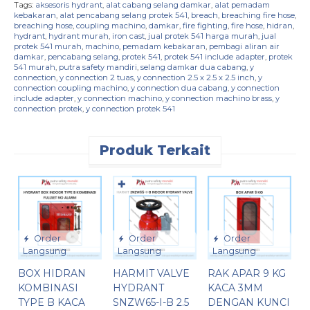
Tags:
aksesoris hydrant
,
alat cabang selang damkar
,
alat pemadam
kebakaran
,
alat pencabang selang protek 541
,
breach
,
breaching fire hose
,
breaching hose
,
coupling machino
,
damkar
,
fire fighting
,
fire hose
,
hidran
,
hydrant
,
hydrant murah
,
iron cast
,
jual protek 541 harga murah
,
jual
protek 541 murah
,
machino
,
pemadam kebakaran
,
pembagi aliran air
damkar
,
pencabang selang
,
protek 541
,
protek 541 include adapter
,
protek
541 murah
,
putra safety mandiri
,
selang damkar dua cabang
,
y
connection
,
y connection 2 tuas
,
y connection 2.5 x 2.5 x 2.5 inch
,
y
connection coupling machino
,
y connection dua cabang
,
y connection
include adapter
,
y connection machino
,
y connection machino brass
,
y
connection protek
,
y connection protek 541
Produk Terkait
✚
Order
Order
Order
Langsung
Langsung
Langsung
BOX HIDRAN
HARMIT VALVE
RAK APAR 9 KG
F
KOMBINASI
HYDRANT
KACA 3MM
S
TYPE B KACA
SNZW65-I-B 2.5
DENGAN KUNCI
A