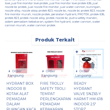
love
,
jual fire monitor love protek
,
jual fire monitor love protek 636
,
jual
nozzle bc protek
,
jual nozzle fire monitor
,
jual water cannon
,
kuningan
,
nozzle alloy
,
nozzle alooy protek 823
,
nozzle bc
,
nozzle bc protek 823
,
nozzle
fire monitor murah
,
nozzle protek
,
peralatan hydrant
,
PROTEK
,
protek 636
,
protek 823
,
protek nozzle alloy
,
protek nozzle bc
,
putra safety mandiri
,
sistem pemadam kebakaran
,
system fire hydrant
,
water cannon
,
water
cannon murah
,
water cannon protek
Produk Terkait
✚
Order
Order
Order
Langsung
Langsung
Langsung
HYDRANT BOX
FIRE TROLLY
READY
I
INDOOR B
SAFETY TROLI
HYDRANT
H
KOTAK ALAT
TEMPAT
VALVE SNZ65-Y
V
PEMADAM
PERLENGKAPAN
HARMIT HM-618
H
DALAM
PEMADAM
INDOOR 2.5″
A
RUANGAN KACA
KEBAKARAN
STORZ
S