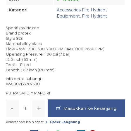
Kategori
Accessories Fire Hydrant
Equipment
,
Fire Hydrant
Spesifikasi Nozzle
Brand protek
Style 823
Material alloy black
Flow Rate. : 300, 500, 700 GPM (1140, 1900, 2660 LPM)
Operating Pressure : 100 psi (7 bar)
: 2.5 inch (65 mm)
Teeth. : Fixed
Length. : 6.7 inch (170 mm)
Info detail hubungi :
WA 082133767508
PUTRA SAFETY MANDIRI
-
+
Masukkan ke keranjang
Pemesanan lebih cepat!
Order Langsung