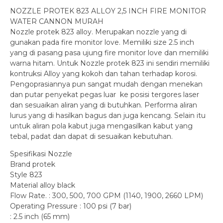
NOZZLE PROTEK 823 ALLOY 2,5 INCH FIRE MONITOR
WATER CANNON MURAH
Nozzle protek 823 alloy. Merupakan nozzle yang di
gunakan pada fire monitor love. Memiliki size 2.5 inch
yang di pasang pasa ujung fire monitor love dan memiliki
warna hitam. Untuk Nozzle protek 823 ini sendiri memiliki
kontruksi Alloy yang kokoh dan tahan terhadap korosi.
Pengoprasiannya pun sangat mudah dengan menekan
dan putar penyekat pegas luar ke posisi tergores laser
dan sesuaikan aliran yang di butuhkan. Performa aliran
lurus yang di hasilkan bagus dan juga kencang. Selain itu
untuk aliran pola kabut juga mengasilkan kabut yang
tebal, padat dan dapat di sesuaikan kebutuhan.
Spesifikasi Nozzle
Brand protek
Style 823
Material alloy black
Flow Rate. : 300, 500, 700 GPM (1140, 1900, 2660 LPM)
Operating Pressure : 100 psi (7 bar)
: 2.5 inch (65 mm)