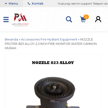
/ 081237364201 / 081290691054
Menu
Kontak
Hubungi admin support Telepon atau
0
Beranda
»
Accessories Fire Hydrant Equipment
»
NOZZLE
PROTEK 823 ALLOY 2,5 INCH FIRE MONITOR WATER CANNON
MURAH