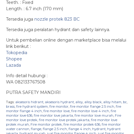
Teeth. : Fixed
Length. : 6.7 inch (170 mm)
Tersedia juga
nozzle protek 823 BC
Tersedia juga peralatan hydrant dan safety lainnya.
Untuk pembelian online dengan marketplace bisa melalui
link berikut :
Tokopedia
Shopee
Lazada
Info detail hubungi :
WA 082133767508
PUTRA SAFETY MANDIRI
Tags:
aksesoris hidrant
,
aksesoris hydrant
,
alloy
,
alloy black
,
alloy hitam
,
bc
,
brass
,
fire hydrant system
,
fire monitor
,
fire monitor flange 2.5 inch
,
fire
monitor flange 4 inch
,
fire monitor love
,
fire monitor love 4 inch
,
fire
monitor love 636
,
fire monitor love jakarta
,
fire monitor love murah
,
Fire
monitor love protek
,
fire monitor love protek jakarta
,
fire monitor love
protek murah
,
Fire monitor protek
,
fire monitor protek 636
,
fire monitor
water cannon
,
flange
,
flange 2.5 inch
,
flange 4 inch
,
hydrant
,
hydrant
jakarta
,
hydrant murah
,
jual fire monitor flange 4 inch
,
jual fire monitor