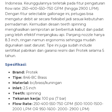
Indonesia. Keunggulannya terletak pada fitur pengaturan
flow rate: 250–400–550–750 GPM (hingga 2900 LPM).
Dengan fitur selectable gallonage ini, petugas bisa
mengatur debit air secara fleksibel jadi sesuai kebutuhan
pemadaman. Kemudian desain teeth spinning
menghasilkan semprotan air berbentuk kabut dan padat
yang lebih efektif menjangkau api. Panjang nozzle hanya
8.3 inch, ringan namun ergonomis sehingga mudah
digunakan saat darurat. Tipe ini juga sudah include
sertifikat pabrikan dan garansi resmi dari Protek selama 5
tahun.
Spesifikasi:
Brand:
Protek
Tipe:
846-BC Brass
Material:
bc/brass/kuningan
Inlet:
2.5 inch
Teeth:
spinning
Tekanan
kerja:
100 psi (7 bar)
Flow Rate:
250-400-550-750 GPM (500-1000-1500-
2000 LPM OR 950-1600- 2000- 2900 LPM)