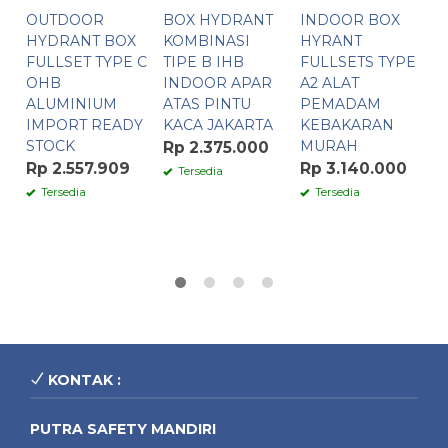
OUTDOOR
BOX HYDRANT
INDOOR BOX
G
HYDRANT BOX
KOMBINASI
HYRANT
P
FULLSET TYPE C
TIPE B IHB
FULLSETS TYPE
S
OHB
INDOOR APAR
A2 ALAT
ALUMINIUM
ATAS PINTU
PEMADAM
C
IMPORT READY
KACA JAKARTA
KEBAKARAN
S
STOCK
MURAH
K
Rp 2.375.000
Rp 2.557.909
Rp 3.140.000
R
Tersedia
Tersedia
Tersedia
KONTAK :
PUTRA SAFETY MANDIRI