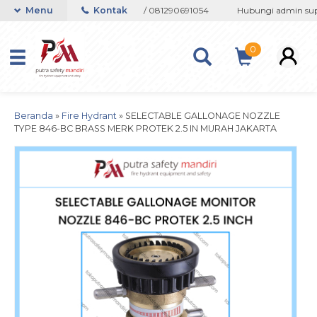
 082133767508 / 081237364201 / 081290691054
Menu
Kontak
Hubungi admin suppo
0
Beranda
»
Fire Hydrant
»
SELECTABLE GALLONAGE NOZZLE
TYPE 846-BC BRASS MERK PROTEK 2.5 IN MURAH JAKARTA