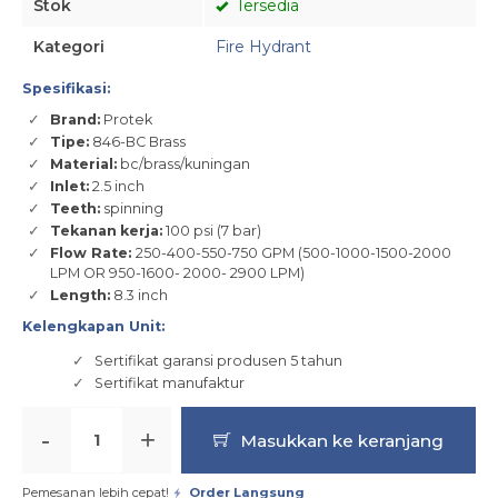
Stok
Tersedia
Kategori
Fire Hydrant
Spesifikasi:
Brand:
Protek
Tipe:
846-BC Brass
Material:
bc/brass/kuningan
Inlet:
2.5 inch
Teeth:
spinning
Tekanan
kerja:
100 psi (7 bar)
Flow Rate:
250-400-550-750 GPM (500-1000-1500-2000
LPM OR 950-1600- 2000- 2900 LPM)
Length:
8.3 inch
Kelengkapan Unit:
Sertifikat garansi produsen 5 tahun
Sertifikat manufaktur
-
+
Masukkan ke keranjang
Pemesanan lebih cepat!
Order Langsung