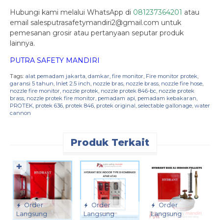
Hubungi kami melalui WhatsApp di
081237364201
atau
email salesputrasafetymandiri2@gmail.com untuk
pemesanan grosir atau pertanyaan seputar produk
lainnya.
PUTRA SAFETY MANDIRI
Tags:
alat pemadam jakarta
,
damkar
,
fire monitor
,
Fire monitor protek
,
garansi 5 tahun
,
Inlet 2.5 inch
,
nozzle bras
,
nozzle brass
,
nozzle fire hose
,
nozzle fire monitor
,
nozzle protek
,
nozzle protek 846-bc
,
nozzle protek
brass
,
nozzle protek fire monitor
,
pemadam api
,
pemadam kebakaran
,
PROTEK
,
protek 636
,
protek 846
,
protek original
,
selectable gallonage
,
water
cannon
Produk Terkait
✚
Order
Order
Order
Langsung
Langsung
Langsung