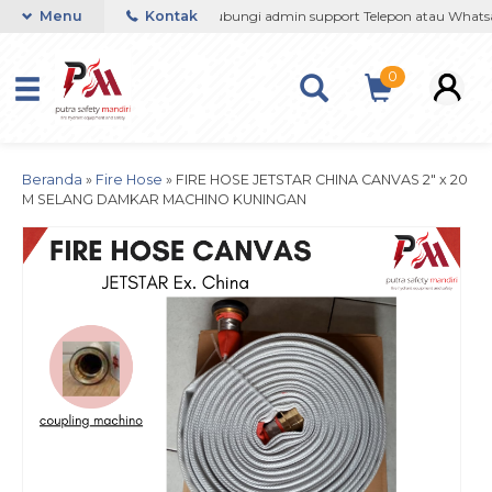
64201 / 081290691054
Menu
Kontak
Hubungi admin support Telepon atau Whatsap
0
Beranda
»
Fire Hose
»
FIRE HOSE JETSTAR CHINA CANVAS 2″ x 20
M SELANG DAMKAR MACHINO KUNINGAN