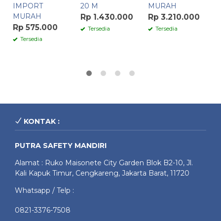
IMPORT
20 M
MURAH
M
MURAH
C
Rp 1.430.000
Rp 3.210.000
Rp 575.000
R
Tersedia
Tersedia
Tersedia
KONTAK :
PUTRA SAFETY MANDIRI
Alamat : Ruko Maisonete City Garden Blok B2-10, Jl.
Kali Kapuk Timur, Cengkareng, Jakarta Barat, 11720
Whatsapp / Telp :
0821-3376-7508