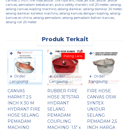
canvas 2 inch
,
fire hose jetstar
,
fire hydrant
,
hose
,
jet star
,
jetstar
,
jetstar
canvas
,
pemadam kebakaran
,
putra safety mandiri
,
roll 20 meter
,
selang
,
selang canvas kopling machino
,
selang damkar
,
selang damkar 20 meter
,
selang damkar koneksi machino
,
selang kanvas dengan kopling
,
selang
kanvas ex china
,
selang pemadam
,
selang pemadam bahan kanvas
,
selang roll 20 meter
Produk Terkait
✚
✚
✚
Paling Laris
Order
Order
Order
Langsung
Langsung
Langsung
CANVAS
RUBBER FIRE
FIRE HOSE
R
HARMIT 2.5
HOSE JETSTAR
CANVAS OSW
J
INCH X 30 M
HYDRANT
SYNTEX
H
HYDRANT FIRE
SELANG
UNIDUR
3
HOSE SELANG
PEMADAM
SELANG
S
PEMADAM
COUPLING
PEMADAM 2,5
MACHINO
MACHINO 1.5″ x
INCH HARGA
K