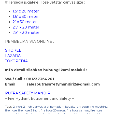
# Tersedia jugaFire Hose Jetstar canvas size :
1.5″ x 20 meter
1.5″ x 30 meter
2″ x 30 meter
2.5″ x 20 meter
2.5″ x 30 meter
PEMBELIAN VIA ONLINE :
SHOPEE
LAZADA
TOKOPEDIA
Info detail silahkan hubungi kami melalui :
WA / Call : 081237364201
Email : salesputrasafetymandiri2@gmail.com
PUTRA SAFETY MANDIRI
– Fire Hydrant Equipment and Safety –
Tags:
2 inch
,
2 inch canvas
,
alat pemadam kebakaran
,
coupling machino
,
fire hose
,
fire hose 2 inch
,
fire hose 20 meter
,
fire hose canvas
,
fire hose