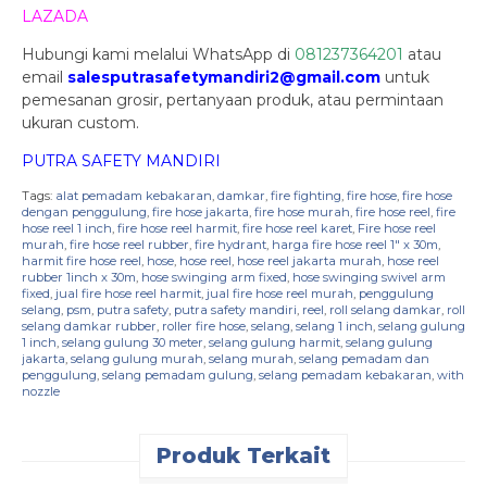
LAZADA
Hubungi kami melalui WhatsApp di
081237364201
atau
email
salesputrasafetymandiri2@gmail.com
untuk
pemesanan grosir, pertanyaan produk, atau permintaan
ukuran custom.
PUTRA SAFETY MANDIRI
Tags:
alat pemadam kebakaran
,
damkar
,
fire fighting
,
fire hose
,
fire hose
dengan penggulung
,
fire hose jakarta
,
fire hose murah
,
fire hose reel
,
fire
hose reel 1 inch
,
fire hose reel harmit
,
fire hose reel karet
,
Fire hose reel
murah
,
fire hose reel rubber
,
fire hydrant
,
harga fire hose reel 1" x 30m
,
harmit fire hose reel
,
hose
,
hose reel
,
hose reel jakarta murah
,
hose reel
rubber 1inch x 30m
,
hose swinging arm fixed
,
hose swinging swivel arm
fixed
,
jual fire hose reel harmit
,
jual fire hose reel murah
,
penggulung
selang
,
psm
,
putra safety
,
putra safety mandiri
,
reel
,
roll selang damkar
,
roll
selang damkar rubber
,
roller fire hose
,
selang
,
selang 1 inch
,
selang gulung
1 inch
,
selang gulung 30 meter
,
selang gulung harmit
,
selang gulung
jakarta
,
selang gulung murah
,
selang murah
,
selang pemadam dan
penggulung
,
selang pemadam gulung
,
selang pemadam kebakaran
,
with
nozzle
Produk Terkait