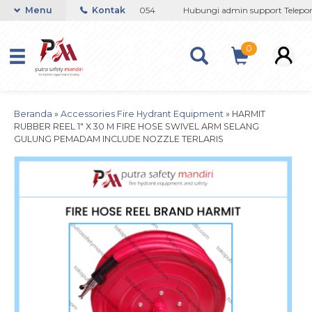
08 / 081237364201 / 081290691054
Menu
Kontak
Hubungi admin support Telepon 
0
Beranda
»
Accessories Fire Hydrant Equipment
»
HARMIT
RUBBER REEL 1″ X 30 M FIRE HOSE SWIVEL ARM SELANG
GULUNG PEMADAM INCLUDE NOZZLE TERLARIS