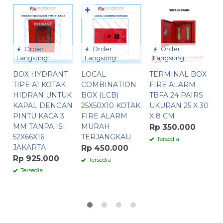
✚
Order
Order
Order
Langsung
Langsung
Langsung
BOX HYDRANT
LOCAL
TERMINAL BOX
H
TIPE A1 KOTAK
COMBINATION
FIRE ALARM
K
HIDRAN UNTUK
BOX (LCB)
TBFA 24 PAIRS
T
KAPAL DENGAN
25X50X10 KOTAK
UKURAN 25 X 30
A
PINTU KACA 3
FIRE ALARM
X 8 CM
I
MM TANPA ISI
MURAH
Rp 350.000
52X66X16
TERJANGKAU
R
Tersedia
JAKARTA
Rp 450.000
Rp 925.000
Tersedia
Tersedia