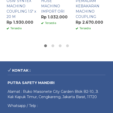
OSW SYNTEX
HOSE
PEMADAM
K
MACHINO
MACHINO
KEBAKARAN
C
COUPLING 1.5″ x
IMPORT ORI
MACHINO
M
20 M
COUPLING
B
Rp 1.032.000
Rp 1.930.000
Rp 2.670.000
R
Tersedia
Tersedia
Tersedia
KONTAK :
PUTRA SAFETY MANDIRI
Alamat : Ruko Maisonete City Garden Blok B2-10, Jl.
Kali Kapuk Timur, Cengkareng, Jakarta Barat, 11720
Whatsapp / Telp :