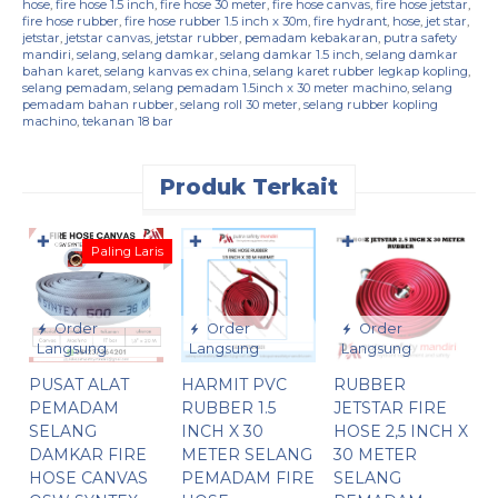
hose
,
fire hose 1.5 inch
,
fire hose 30 meter
,
fire hose canvas
,
fire hose jetstar
,
fire hose rubber
,
fire hose rubber 1.5 inch x 30m
,
fire hydrant
,
hose
,
jet star
,
jetstar
,
jetstar canvas
,
jetstar rubber
,
pemadam kebakaran
,
putra safety
mandiri
,
selang
,
selang damkar
,
selang damkar 1.5 inch
,
selang damkar
bahan karet
,
selang kanvas ex china
,
selang karet rubber legkap kopling
,
selang pemadam
,
selang pemadam 1.5inch x 30 meter machino
,
selang
pemadam bahan rubber
,
selang roll 30 meter
,
selang rubber kopling
machino
,
tekanan 18 bar
Produk Terkait
✚
✚
✚
Paling Laris
Order
Order
Order
Langsung
Langsung
Langsung
PUSAT ALAT
HARMIT PVC
RUBBER
J
PEMADAM
RUBBER 1.5
JETSTAR FIRE
R
SELANG
INCH X 30
HOSE 2,5 INCH X
H
DAMKAR FIRE
METER SELANG
30 METER
S
HOSE CANVAS
PEMADAM FIRE
SELANG