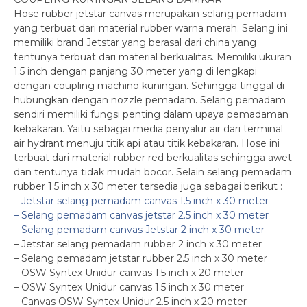
Hose rubber jetstar canvas merupakan selang pemadam
yang terbuat dari material rubber warna merah. Selang ini
memiliki brand Jetstar yang berasal dari china yang
tentunya terbuat dari material berkualitas. Memiliki ukuran
1.5 inch dengan panjang 30 meter yang di lengkapi
dengan coupling machino kuningan. Sehingga tinggal di
hubungkan dengan nozzle pemadam. Selang pemadam
sendiri memiliki fungsi penting dalam upaya pemadaman
kebakaran. Yaitu sebagai media penyalur air dari terminal
air hydrant menuju titik api atau titik kebakaran. Hose ini
terbuat dari material rubber red berkualitas sehingga awet
dan tentunya tidak mudah bocor. Selain selang pemadam
rubber 1.5 inch x 30 meter tersedia juga sebagai berikut :
– Jetstar selang pemadam canvas 1.5 inch x 30 meter
– Selang pemadam canvas jetstar 2.5 inch x 30 meter
– Selang pemadam canvas Jetstar 2 inch x 30 meter
– Jetstar selang pemadam rubber 2 inch x 30 meter
– Selang pemadam jetstar rubber 2.5 inch x 30 meter
– OSW Syntex Unidur canvas 1.5 inch x 20 meter
– OSW Syntex Unidur canvas 1.5 inch x 30 meter
– Canvas OSW Syntex Unidur 2.5 inch x 20 meter