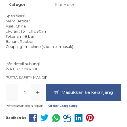
Kategori
Fire Hose
Spesifikasi :
Merk : Jetstar
Asal : China
Ukuran : 1.5 inch x 30 m
Tekanan : 18 bar
Bahan : Rubber
Coupling : machino (sudah termasuk)
Info detail hubungi :
WA 082133767508
PUTRA SAFETY MANDIRI
-
+
Masukkan ke keranjang
Pemesanan lebih cepat!
Order Langsung
Bagikan ke