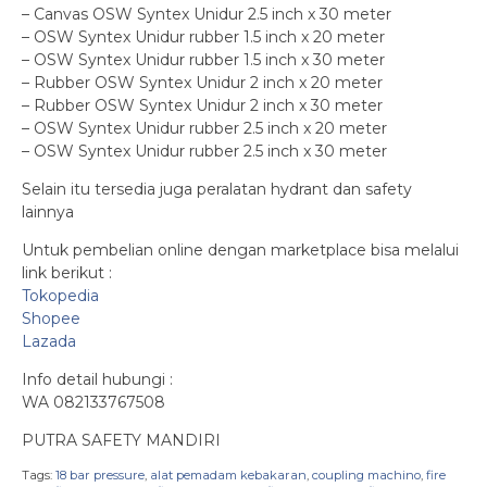
– Canvas OSW Syntex Unidur 2.5 inch x 30 meter
– OSW Syntex Unidur rubber 1.5 inch x 20 meter
– OSW Syntex Unidur rubber 1.5 inch x 30 meter
– Rubber OSW Syntex Unidur 2 inch x 20 meter
– Rubber OSW Syntex Unidur 2 inch x 30 meter
– OSW Syntex Unidur rubber 2.5 inch x 20 meter
– OSW Syntex Unidur rubber 2.5 inch x 30 meter
Selain itu tersedia juga peralatan hydrant dan safety
lainnya
Untuk pembelian online dengan marketplace bisa melalui
link berikut :
Tokopedia
Shopee
Lazada
Info detail hubungi :
WA 082133767508
PUTRA SAFETY MANDIRI
Tags:
18 bar pressure
,
alat pemadam kebakaran
,
coupling machino
,
fire