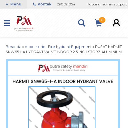
133767508 / 081237364201 / 081290691054
Menu
Kontak
Hubungi admin support Te
0
Beranda
»
Accessories Fire Hydrant Equipment
»
PUSAT HARMIT
SNW65-I-A HYDRANT VALVE INDOOR 2.5 INCH STORZ ALUMINIUM