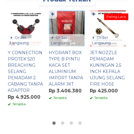
✚
✚
Paling Laris
Order
Order
Order
Langsung
Langsung
Langsung
Y CONNECTION
HYDRANT BOX
JET NOZZLE
H
PROTEK 520
TYPE B PINTU
PEMADAM
O
BREACHING
KACA SET
KUNINGAN 2.5
C
SELANG
ALUMINIUM
INCH KEPALA
K
PEMADAM 2
IMPORT TANPA
UJUNG SELANG
S
CABANG TANPA
ALARM JKT
FIRE HOSE
R
ADAPTOR
Rp 3.406.380
Rp 425.000
Rp 4.925.000
Tersedia
Tersedia
Tersedia