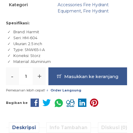
Kategori
Accessories Fire Hydrant
Equipment
,
Fire Hydrant
Spesifikasi:
Brand: Harmit
Seri: HM-604
Ukuran: 2.5 inch
Type: SNW65-I-A
Koneksi: Storz
Material: Aluminium
-
+
Masukkan ke keranjang
Pemesanan lebih cepat!
Order Langsung
Bagikan ke
Deskripsi
Info Tambahan
Diskusi (0)