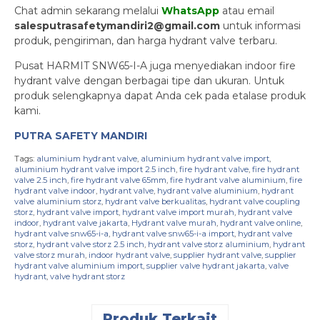
Chat admin sekarang melalui
WhatsApp
atau email
salesputrasafetymandiri2@gmail.com
untuk informasi
produk, pengiriman, dan harga hydrant valve terbaru.
Pusat HARMIT SNW65-I-A juga menyediakan indoor fire
hydrant valve dengan berbagai tipe dan ukuran. Untuk
produk selengkapnya dapat Anda cek pada etalase produk
kami.
PUTRA SAFETY MANDIRI
Tags:
aluminium hydrant valve
,
aluminium hydrant valve import
,
aluminium hydrant valve import 2.5 inch
,
fire hydrant valve
,
fire hydrant
valve 2.5 inch
,
fire hydrant valve 65mm
,
fire hydrant valve aluminium
,
fire
hydrant valve indoor
,
hydrant valve
,
hydrant valve aluminium
,
hydrant
valve aluminium storz
,
hydrant valve berkualitas
,
hydrant valve coupling
storz
,
hydrant valve import
,
hydrant valve import murah
,
hydrant valve
indoor
,
hydrant valve jakarta
,
Hydrant valve murah
,
hydrant valve online
,
hydrant valve snw65-i-a
,
hydrant valve snw65-i-a import
,
hydrant valve
storz
,
hydrant valve storz 2.5 inch
,
hydrant valve storz aluminium
,
hydrant
valve storz murah
,
indoor hydrant valve
,
supplier hydrant valve
,
supplier
hydrant valve aluminium import
,
supplier valve hydrant jakarta
,
valve
hydrant
,
valve hydrant storz
Produk Terkait